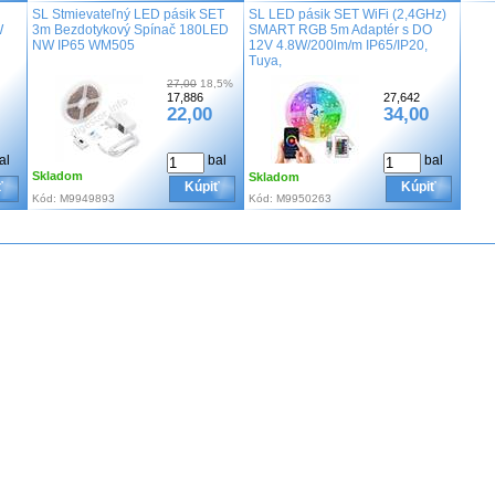
SL Stmievateľný LED pásik SET
SL LED pásik SET WiFi (2,4GHz)
W
3m Bezdotykový Spínač 180LED
SMART RGB 5m Adaptér s DO
NW IP65 WM505
12V 4.8W/200lm/m IP65/IP20,
Tuya,
27,00
18,5%
17,886
27,642
22,00
34,00
al
bal
bal
Skladom
Skladom
ť
Kúpiť
Kúpiť
Kód:
M9949893
Kód:
M9950263