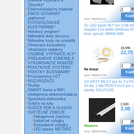
Drevené Vypínače a
Zásuvky*
k
Elektroinštalačný materiál
EMOS GOSMART
Kúpi
platforma*
Kód:
M9950972
FOTOVOLTAICKÉ
SL LED pásik SET 5m COB W
ELEKTRÁRNE*
Adaptér 12V 8W/m 800lm/m I
Hotelový program*
šnúr. spínač, WM59-WW
Náhradné diely dovozcu
Náhradne kryty na svietidlá
Ohrievače konvektory
18,496
infražiariče radiátory
22,75
OSOBNÉ VYPÍNAČE ALY*
PODLAHOVÉ KÚRENIE A
VYKUROVACIE ROHOŽE
b
POISTKOVÉ SYSTÉMY
Na dopyt
POISTKY BUSSMANN*
Kúpi
Kód:
M9950799
Príslušenstvo VZT
ROZVÁDZAČE
GX KRYT MILKY pre AL CV Pro
Služby
XA ML 2-METROVÝ KUS pre 
SMART home a WiFi
pásiky, GXLP1205
inteligentná elektroinštalácia
Spotrebná elektronika
Sušiče na ruky
2,500
SUŠIČE RÚK A VLASOV
3,08
SVETELNÉ ZDROJE
Halogenové žiarovky
Indukčné výbojky
k
Kompaktné výbojky
Skladom
Kúpi
LED pásiky METRÁŽ
Kód:
M9950480
LED Pásiky SETY