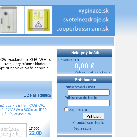
Nákupný košík
CW, viacfarebné RGB, WiFi, s
Celkom s DPH
e tovar, ktorý máme skladom a
0,00 €
e si nastaviť Vaše ceny!*** -
Zobraziť nákupný košík
Prihlásenie
Prihlasovací email
1
2
Nasledujúca
Prihlasovacie heslo
ED pásik SET 5m COB CW,
tér 12V 8W/m 800lm/m IP20
Zapamätať
. spínač, WM59-CW
Zabudol som heslo
Registrácia
17,886
22,00