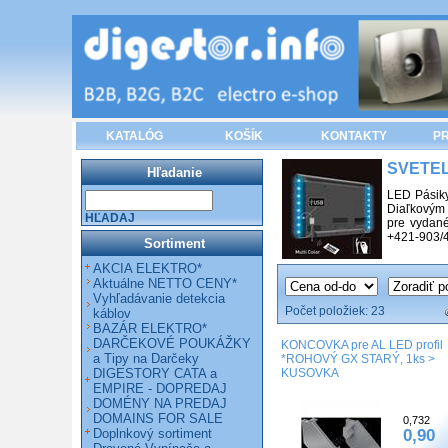
KATALÓG
KOŠÍK
KONTAKTY
PR
SVETE
Hľadanie
LED Pásiky
Diaľkovým 
HĽADAJ
pre vydané
+421-903/
Sortiment
AKCIA ELEKTRO*
Aktuálne NETTO CENY*
Vyhľadávanie detekcia
Počet položiek:
23
káblov
BAZÁR ELEKTRO*
DARČEKOVÉ POUKÁŽKY
KONCOVKA pre AL LED profil
a Tipy na Darčeky
*ROHOVÝ GX STARÝ, 1ks >
DIGESTORY CATA a
KUSOVKA
EMPIRE - DOPREDAJ
DOMÉNY NA PREDAJ
DOMAINS FOR SALE
0,732
Doplnkový sortiment
0,90