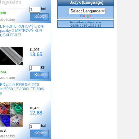
Jazyk (Language)
bal
dom
Powered by
Kúpiť
M9950800
Translate
Posledná aktualizácia
08.08.2026 12:35:23
L PROFIL ROHOVÝ C pre
 pásiky 2-METROVÝ KUS
er, GXLP1027
11,097
13,65
ks
dom
Kúpiť
M9950489
ED pásik RGB 5M IP20
/m 5050 12V 300LED 60W
m
10,471
12,88
bal
opyt
Kúpiť
M9950453