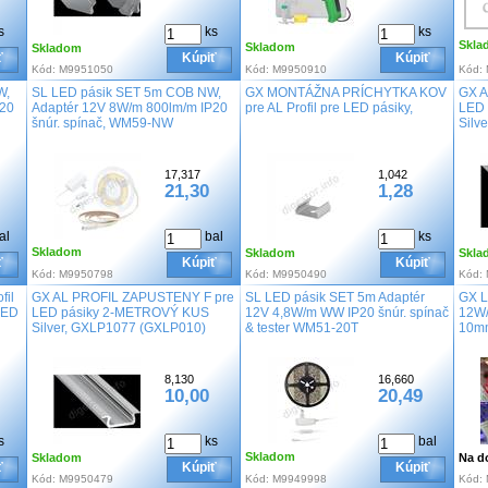
s
ks
ks
Skla
Skladom
Skladom
ť
Kúpiť
Kúpiť
Kód:
M9951050
Kód:
M9950910
Kód:
W,
SL LED pásik SET 5m COB NW,
GX MONTÁŽNA PRÍCHYTKA KOV
GX A
P20
Adaptér 12V 8W/m 800lm/m IP20
pre AL Profil pre LED pásiky,
LED
šnúr. spínač, WM59-NW
Silv
17,317
1,042
21,30
1,28
al
bal
ks
Skladom
Skladom
Skla
ť
Kúpiť
Kúpiť
Kód:
M9950798
Kód:
M9950490
Kód:
fil
GX AL PROFIL ZAPUSTENY F pre
SL LED pásik SET 5m Adaptér
GX L
LED
LED pásiky 2-METROVÝ KUS
12V 4,8W/m WW IP20 šnúr. spínač
12W
Silver, GXLP1077 (GXLP010)
& tester WM51-20T
10m
8,130
16,660
10,00
20,49
s
ks
bal
Skladom
Skladom
Na d
ť
Kúpiť
Kúpiť
Kód:
M9950479
Kód:
M9949998
Kód: