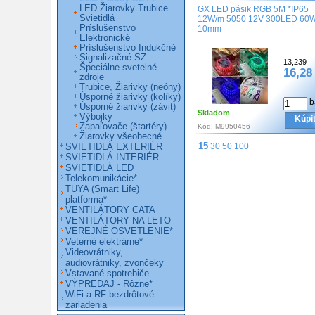
LED Žiarovky Trubice
GX LED pásik RGB 5M *IP65
Svietidlá
12W/m 5050 12V 300LED 60
Príslušenstvo
10mm
Elektronické
Príslušenstvo Indukčné
Signalizačné SZ
13,239
Špeciálne svetelné
16,28
zdroje
Trubice, Žiarivky (neóny)
Úsporné žiarivky (kolíky)
b
Úsporné žiarivky (závit)
Skladom
Výbojky
Kúpi
Zapaľovače (štartéry)
Kód:
M9950456
Žiarovky všeobecné
15
SVIETIDLÁ EXTERIÉR
30
50
100
SVIETIDLÁ INTERIÉR
SVIETIDLÁ LED
Telekomunikácie*
TUYA (Smart Life)
platforma*
VENTILÁTORY CATA
VENTILÁTORY NA LETO
VEREJNÉ OSVETLENIE*
Veterné elektrárne*
Videovrátniky,
audiovrátniky, zvončeky
Vstavané spotrebiče
VÝPREDAJ - Rôzne*
WiFi a RF bezdrôtové
zariadenia