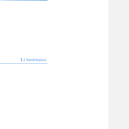
1
2
Nasledujúca