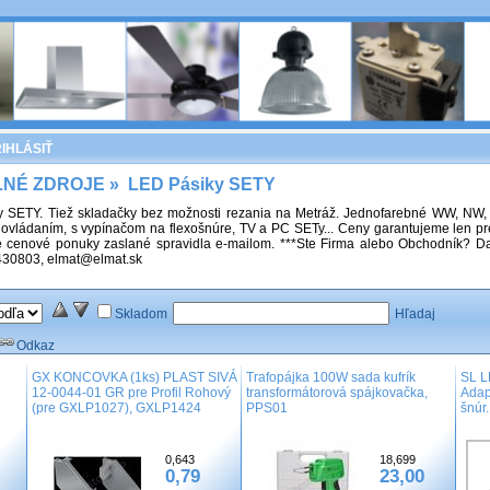
IHLÁSIŤ
LNÉ ZDROJE
»
LED Pásiky SETY
 SETY. Tiež skladačky bez možnosti rezania na Metráž. Jednofarebné WW, NW, 
ovládaním, s vypínačom na flexošnúre, TV a PC SETy... Ceny garantujeme len pr
 cenové ponuky zaslané spravidla e-mailom. ***Ste Firma alebo Obchodník? Dajt
430803, elmat@elmat.sk
Skladom
Hľadaj
Odkaz
GX KONCOVKA (1ks) PLAST SIVÁ
Trafopájka 100W sada kufrík
SL L
12-0044-01 GR pre Profil Rohový
transformátorová spájkovačka,
Adap
(pre GXLP1027), GXLP1424
PPS01
šnúr
0,643
18,699
0,79
23,00