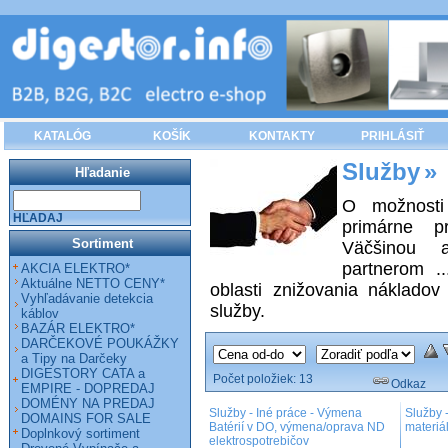
KATALÓG
KOŠÍK
KONTAKTY
PRIHLÁSIŤ
Služby
»
Hľadanie
O možnosti
HĽADAJ
primárne p
Sortiment
Väčšinou 
partnerom .
AKCIA ELEKTRO*
Aktuálne NETTO CENY*
oblasti znižovania nákladov
Vyhľadávanie detekcia
služby.
káblov
BAZÁR ELEKTRO*
DARČEKOVÉ POUKÁŽKY
a Tipy na Darčeky
DIGESTORY CATA a
Počet položiek:
13
Odkaz
EMPIRE - DOPREDAJ
DOMÉNY NA PREDAJ
Služby - Iné práce - Výmena
Služby 
DOMAINS FOR SALE
Batérií v DO, výmena/oprava ND
materiá
Doplnkový sortiment
elektrospotrebičov