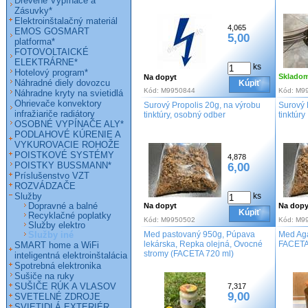
Drevené Vypínače a
Zásuvky*
Elektroinštalačný materiál
4,065
EMOS GOSMART
5,00
platforma*
FOTOVOLTAICKÉ
ELEKTRÁRNE*
ks
Hotelový program*
Sklado
Na dopyt
Náhradné diely dovozcu
Kúpiť
Kód:
M9950844
Kód:
M9
Náhradne kryty na svietidlá
Ohrievače konvektory
Surový Propolis 20g, na výrobu
Surový 
infražiariče radiátory
tinktúry, osobný odber
tinktúry
OSOBNÉ VYPÍNAČE ALY*
PODLAHOVÉ KÚRENIE A
VYKUROVACIE ROHOŽE
POISTKOVÉ SYSTÉMY
4,878
POISTKY BUSSMANN*
6,00
Príslušenstvo VZT
ROZVÁDZAČE
Služby
ks
Dopravné a balné
Na dopyt
Na dopy
Kúpiť
Recyklačné poplatky
Kód:
M9950502
Kód:
M9
Služby elektro
Med pastovaný 950g, Púpava
Med Agá
Služby iné
lekárska, Repka olejná, Ovocné
FACETA
SMART home a WiFi
stromy (FACETA 720 ml)
inteligentná elektroinštalácia
Spotrebná elektronika
Sušiče na ruky
SUŠIČE RÚK A VLASOV
7,317
9,00
SVETELNÉ ZDROJE
SVIETIDLÁ EXTERIÉR