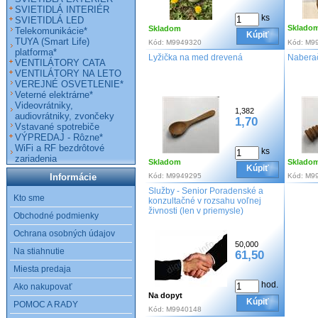
SVIETIDLÁ INTERIÉR
ks
SVIETIDLÁ LED
Sklado
Skladom
Telekomunikácie*
Kúpiť
TUYA (Smart Life)
Kód:
M9949320
Kód:
M9
platforma*
Lyžička na med drevená
Naberač
VENTILÁTORY CATA
VENTILÁTORY NA LETO
VEREJNÉ OSVETLENIE*
Veterné elektrárne*
Videovrátniky,
1,382
audiovrátniky, zvončeky
1,70
Vstavané spotrebiče
VÝPREDAJ - Rôzne*
WiFi a RF bezdrôtové
ks
zariadenia
Skladom
Sklado
Kúpiť
Informácie
Kód:
M9949295
Kód:
M9
Služby - Senior Poradenské a
Kto sme
konzultačné v rozsahu voľnej
živnosti (len v priemysle)
Obchodné podmienky
Ochrana osobných údajov
50,000
Na stiahnutie
61,50
Miesta predaja
hod.
Ako nakupovať
Na dopyt
Kúpiť
POMOC A RADY
Kód:
M9940148