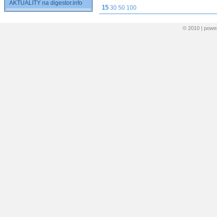
AKTUALITY na digestor.info
15
30
50
100
© 2010 | pow