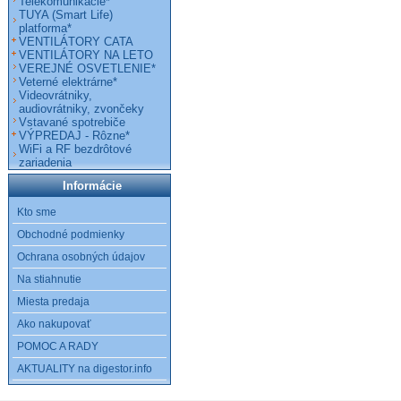
Telekomunikácie*
TUYA (Smart Life)
platforma*
VENTILÁTORY CATA
VENTILÁTORY NA LETO
VEREJNÉ OSVETLENIE*
Veterné elektrárne*
Videovrátniky,
audiovrátniky, zvončeky
Vstavané spotrebiče
VÝPREDAJ - Rôzne*
WiFi a RF bezdrôtové
zariadenia
Informácie
Kto sme
Obchodné podmienky
Ochrana osobných údajov
Na stiahnutie
Miesta predaja
Ako nakupovať
POMOC A RADY
AKTUALITY na digestor.info