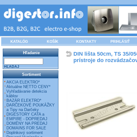
KATALÓG
KOŠÍK
KONTAKTY
PRIHLÁSIŤ
Hľadanie
DIN lišta 50cm, TS 35/0
prístroje do rozvádzačo
HĽADAJ
Sortiment
AKCIA ELEKTRO*
Aktuálne NETTO CENY*
Vyhľadávanie detekcia
káblov
BAZÁR ELEKTRO*
DARČEKOVÉ POUKÁŽKY
a Tipy na Darčeky
DIGESTORY CATA a
EMPIRE - DOPREDAJ
DOMÉNY NA PREDAJ
DOMAINS FOR SALE
Doplnkový sortiment