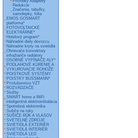
Prívodky Adaptéry
Redukcie
Značenia, tabuľky,
samolepky, fólia
EMOS GOSMART
platforma*
FOTOVOLTAICKÉ
ELEKTRÁRNE*
Hotelový program*
Náhradné diely dovozcu
Náhradne kryty na svietidlá
Ohrievače konvektory
infražiariče radiátory
OSOBNÉ VYPÍNAČE ALY*
PODLAHOVÉ KÚRENIE A
VYKUROVACIE ROHOŽE
POISTKOVÉ SYSTÉMY
POISTKY BUSSMANN*
Príslušenstvo VZT
ROZVÁDZAČE
Služby
SMART home a WiFi
inteligentná elektroinštalácia
Spotrebná elektronika
Sušiče na ruky
SUŠIČE RÚK A VLASOV
SVETELNÉ ZDROJE
SVIETIDLÁ EXTERIÉR
SVIETIDLÁ INTERIÉR
SVIETIDLÁ LED