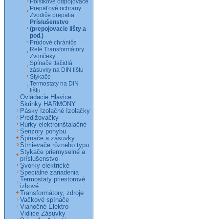
Poistkové odpojovače
Prepäťové ochrany
Zvodiče prepätia
Príslušenstvo
(prepojovacie lišty a
pod.)
Prúdové chrániče
Relé Transformátory
Zvončeky
Spínače tlačidlá
zásuvky na DIN lištu
Stykače
Termostaty na DIN
lištu
Ovládacie Hlavice
Skrinky HARMONY
Pásky Izolačné Izolačky
Predlžovačky
Rúrky elektroinštalačné
Senzory pohybu
Spínače a zásuvky
Stmievače rôzneho typu
Stykače priemyselné a
príslušenstvo
Svorky elektrické
Špeciálne zariadenia
Termostaty priestorové
izbové
Transformátory, zdroje
Vačkové spínače
Vianočné Elektro
Vidlice Zásuvky