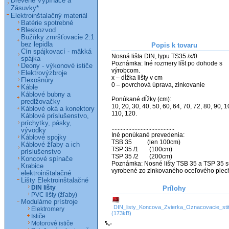
Drevené Vypínače a
Zásuvky*
Elektroinštalačný materiál
Batérie spotrebné
Bleskozvod
Bužírky zmršťovacie 2:1
bez lepidla
Popis k tovaru
Cín spájkovací - mäkká
Nosná lišta DIN, typu TS35 /x/0

spájka
Poznámka: Iné rozmery líšt po dohode s 
Deony - výkonové ističe
výrobcom.

Elektrovýzbroje
x – dĺžka lišty v cm

Flexošnúry
0 – povrchová úprava, zinkovanie

Káble
Káblové bubny a
Ponúkané dĺžky (cm):

predlžovačky
10, 20, 30, 40, 50, 60, 64, 70, 72, 80, 90, 10
Káblové oká a konektory
110, 120.

Káblové príslušenstvo,
príchytky, pásky,
.........................................

vývodky
Iné ponúkané prevedenia:

Káblové spojky
TSB 35          (len 100cm)

Káblové žľaby a ich
TSP 35 /1       (100cm)

príslušenstvo
TSP 35 /2       (200cm)

Koncové spínače
Poznámka: Nosné lišty TSB 35 a TSP 35 s
Krabice
vyrobené zo zinkovaného oceľového plec
elektroinštalačné
Lišty Elektroinštalačné
DIN lišty
Prílohy
PVC lišty (žľaby)
Modulárne prístroje
DIN_listy_Koncova_Zvierka_Oznacovacie_stit
Elektromery
(173kB)
Ističe
Motorové ističe