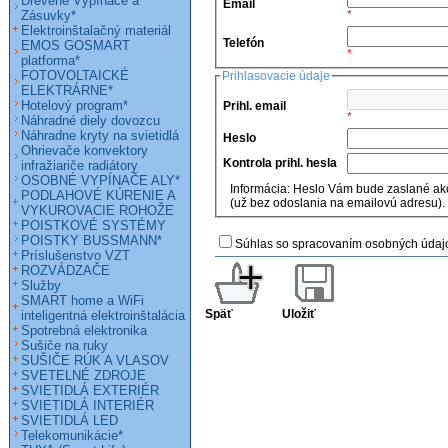
Drevené Vypínače a
Email
Zásuvky*
*
Elektroinštalačný materiál
Telefón
EMOS GOSMART
*
platforma*
FOTOVOLTAICKÉ
Prihlasovacie údaje
ELEKTRÁRNE*
Hotelový program*
Prihl. email
*
Náhradné diely dovozcu
Náhradne kryty na svietidlá
Heslo
Ohrievače konvektory
Kontrola prihl. hesla
infražiariče radiátory
OSOBNÉ VYPÍNAČE ALY*
Informácia: Heslo Vám bude zaslané ako
PODLAHOVÉ KÚRENIE A
(už bez odoslania na emailovú adresu).
VYKUROVACIE ROHOŽE
POISTKOVÉ SYSTÉMY
POISTKY BUSSMANN*
Súhlas so spracovaním osobných údaj
Príslušenstvo VZT
ROZVÁDZAČE
Služby
SMART home a WiFi
Späť
Uložiť
inteligentná elektroinštalácia
Spotrebná elektronika
Sušiče na ruky
SUŠIČE RÚK A VLASOV
SVETELNÉ ZDROJE
SVIETIDLÁ EXTERIÉR
SVIETIDLÁ INTERIÉR
SVIETIDLÁ LED
Telekomunikácie*