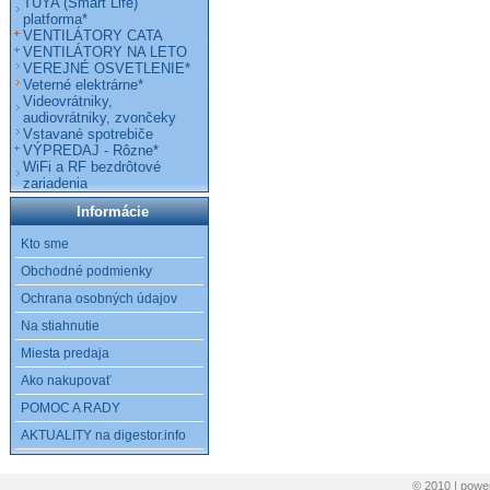
TUYA (Smart Life)
platforma*
VENTILÁTORY CATA
VENTILÁTORY NA LETO
VEREJNÉ OSVETLENIE*
Veterné elektrárne*
Videovrátniky,
audiovrátniky, zvončeky
Vstavané spotrebiče
VÝPREDAJ - Rôzne*
WiFi a RF bezdrôtové
zariadenia
Informácie
Kto sme
Obchodné podmienky
Ochrana osobných údajov
Na stiahnutie
Miesta predaja
Ako nakupovať
POMOC A RADY
AKTUALITY na digestor.info
© 2010 | pow