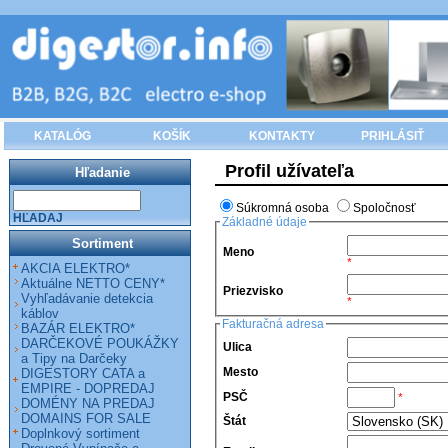
KATALÓG
KOŠÍK
KONTAKTY
PRIHLÁSIŤ
Profil užívateľa
Hľadanie
Súkromná osoba
Spoločnosť
HĽADAJ
Základné údaje
Sortiment
Meno
*
AKCIA ELEKTRO*
Aktuálne NETTO CENY*
Priezvisko
Vyhľadávanie detekcia
*
káblov
Fakturačná adresa
BAZÁR ELEKTRO*
DARČEKOVÉ POUKÁŽKY
Ulica
a Tipy na Darčeky
Mesto
DIGESTORY CATA a
EMPIRE - DOPREDAJ
PSČ
*
DOMÉNY NA PREDAJ
DOMAINS FOR SALE
Štát
Doplnkový sortiment