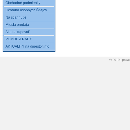
Obchodné podmienky
Ochrana osobných údajov
Na stiahnutie
Miesta predaja
Ako nakupovať
POMOC A RADY
AKTUALITY na digestor.info
© 2010 | pow