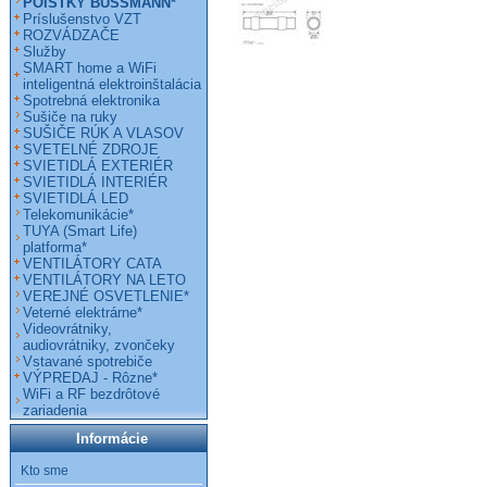
POISTKY BUSSMANN*
Príslušenstvo VZT
ROZVÁDZAČE
Služby
SMART home a WiFi
inteligentná elektroinštalácia
Spotrebná elektronika
Sušiče na ruky
SUŠIČE RÚK A VLASOV
SVETELNÉ ZDROJE
SVIETIDLÁ EXTERIÉR
SVIETIDLÁ INTERIÉR
SVIETIDLÁ LED
Telekomunikácie*
TUYA (Smart Life)
platforma*
VENTILÁTORY CATA
VENTILÁTORY NA LETO
VEREJNÉ OSVETLENIE*
Veterné elektrárne*
Videovrátniky,
audiovrátniky, zvončeky
Vstavané spotrebiče
VÝPREDAJ - Rôzne*
WiFi a RF bezdrôtové
zariadenia
Informácie
Kto sme