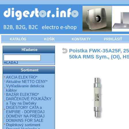
KATALÓG
KOŠÍK
KONTAKTY
PRIHLÁSIŤ
Hľadanie
Poistka FWK-35A25F, 25
50kA RMS Sym., (OI), 
HĽADAJ
Sortiment
AKCIA ELEKTRO*
Aktuálne NETTO CENY*
Vyhľadávanie detekcia
káblov
BAZÁR ELEKTRO*
DARČEKOVÉ POUKÁŽKY
a Tipy na Darčeky
DIGESTORY CATA a
EMPIRE - DOPREDAJ
DOMÉNY NA PREDAJ
DOMAINS FOR SALE
Doplnkový sortiment