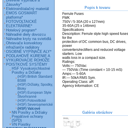
Drevené Vypínače a
Zásuvky*
Popis k tovaru
Elektroinštalačný materiál
EMOS GOSMART
Ferrule Fuses

platforma*
FWK

FOTOVOLTAICKÉ
750V / 5-30A (20 x 127mm)

ELEKTRÁRNE*
35-60A (25 x 146mm)

Specifications

Hotelový program*
Description: Ferrule style high speed fuses
Náhradné diely dovozcu
for the

Náhradne kryty na svietidlá
protection of DC common bus, DC drives, 
Ohrievače konvektory
power

infražiariče radiátory
converters/rectifiers and reduced voltage 
OSOBNÉ VYPÍNAČE ALY*
starters. Low

PODLAHOVÉ KÚRENIE A
watts loss in a compact size.

VYKUROVACIE ROHOŽE
Ratings:

POISTKOVÉ SYSTÉMY
Volts:— 750Vac

HSF Vysokorýchlostné
— 750Vdc (Time constant = 10-15 mS)

Poistky a Držiaky
Amps:— 5-60A

(HSF) British Standard
IR:— 50kA RMS Sym.

BS88
Operating Class: aR

(HSF) Držiaky, Spodky,
Bloky
(HSF) European Style
Štvorhranné
(HSF) Fotovoltické
(HSF) Severoamerické
(HSF) Valcové
Galéria obrázkov
NN Poistky a Držiaky
Prepäťové ochrany
(SPD)
VN Poistky