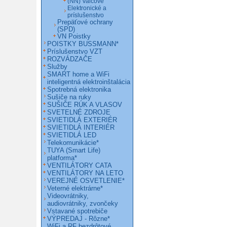
(NN) Valcové
Elektronické a
príslušenstvo
Prepäťové ochrany
(SPD)
VN Poistky
POISTKY BUSSMANN*
Príslušenstvo VZT
ROZVÁDZAČE
Služby
SMART home a WiFi
inteligentná elektroinštalácia
Spotrebná elektronika
Sušiče na ruky
SUŠIČE RÚK A VLASOV
SVETELNÉ ZDROJE
SVIETIDLÁ EXTERIÉR
SVIETIDLÁ INTERIÉR
SVIETIDLÁ LED
Telekomunikácie*
TUYA (Smart Life)
platforma*
VENTILÁTORY CATA
VENTILÁTORY NA LETO
VEREJNÉ OSVETLENIE*
Veterné elektrárne*
Videovrátniky,
audiovrátniky, zvončeky
Vstavané spotrebiče
VÝPREDAJ - Rôzne*
WiFi a RF bezdrôtové