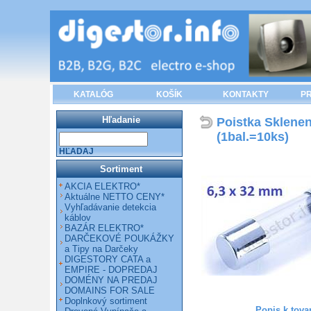
KATALÓG
KOŠÍK
KONTAKTY
PR
Hľadanie
Poistka Sklene
(1bal.=10ks)
HĽADAJ
Sortiment
AKCIA ELEKTRO*
Aktuálne NETTO CENY*
Vyhľadávanie detekcia
káblov
BAZÁR ELEKTRO*
DARČEKOVÉ POUKÁŽKY
a Tipy na Darčeky
DIGESTORY CATA a
EMPIRE - DOPREDAJ
DOMÉNY NA PREDAJ
DOMAINS FOR SALE
Doplnkový sortiment
Popis k tova