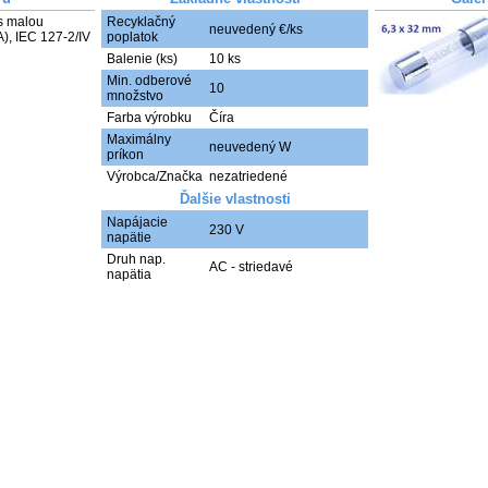
s malou 
Recyklačný
neuvedený €/ks
poplatok
Balenie (ks)
10 ks
Min. odberové
10
množstvo
Farba výrobku
Číra
Maximálny
neuvedený W
príkon
Výrobca/Značka
nezatriedené
Ďalšie vlastnosti
Napájacie
230 V
napätie
Druh nap.
AC - striedavé
napätia