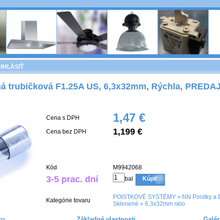
IHLÁSIŤ
ná trubičková F1.25A US, 6,3x32mm, Rýchla, PREDA
1,47 €
Cena s DPH
1,199 €
Cena bez DPH
Kód
M9942068
3-5 prac. dní
bal
Kúpiť
POISTKOVÉ SYSTÉMY
»
NN Poistky a 
Kategórie tovaru
Sklenené
»
6,3x32mm sklo
ru
Základné vlastnosti
Galér