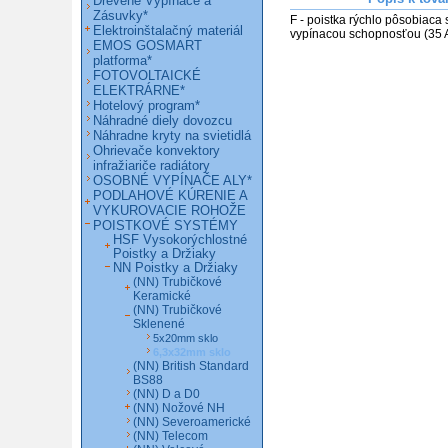
Drevené Vypínače a
Zásuvky*
F - poistka rýchlo pôsobiaca 
Elektroinštalačný materiál
EMOS GOSMART
platforma*
FOTOVOLTAICKÉ
ELEKTRÁRNE*
Hotelový program*
Náhradné diely dovozcu
Náhradne kryty na svietidlá
Ohrievače konvektory
infražiariče radiátory
OSOBNÉ VYPÍNAČE ALY*
PODLAHOVÉ KÚRENIE A
VYKUROVACIE ROHOŽE
POISTKOVÉ SYSTÉMY
HSF Vysokorýchlostné
Poistky a Držiaky
NN Poistky a Držiaky
(NN) Trubičkové
Keramické
(NN) Trubičkové
Sklenené
5x20mm sklo
6,3x32mm sklo
(NN) British Standard
BS88
(NN) D a D0
(NN) Nožové NH
(NN) Severoamerické
(NN) Telecom