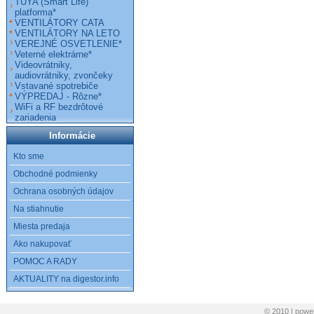
TUYA (Smart Life)
platforma*
VENTILÁTORY CATA
VENTILÁTORY NA LETO
VEREJNÉ OSVETLENIE*
Veterné elektrárne*
Videovrátniky,
audiovrátniky, zvončeky
Vstavané spotrebiče
VÝPREDAJ - Rôzne*
WiFi a RF bezdrôtové
zariadenia
Informácie
Kto sme
Obchodné podmienky
Ochrana osobných údajov
Na stiahnutie
Miesta predaja
Ako nakupovať
POMOC A RADY
AKTUALITY na digestor.info
© 2010 | pow