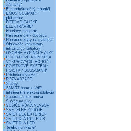
Drevené Vypínače a
Zásuvky*
Elektroinštalačný materiál
EMOS GOSMART
platforma*
FOTOVOLTAICKÉ
ELEKTRÁRNE*
Hotelový program*
Náhradné diely dovozcu
Náhradne kryty na svietidlá
Ohrievače konvektory
infražiariče radiátory
OSOBNÉ VYPÍNAČE ALY*
PODLAHOVÉ KÚRENIE A
VYKUROVACIE ROHOŽE
POISTKOVÉ SYSTÉMY
POISTKY BUSSMANN*
Príslušenstvo VZT
ROZVÁDZAČE
Služby
SMART home a WiFi
inteligentná elektroinštalácia
Spotrebná elektronika
Sušiče na ruky
SUŠIČE RÚK A VLASOV
SVETELNÉ ZDROJE
SVIETIDLÁ EXTERIÉR
SVIETIDLÁ INTERIÉR
SVIETIDLÁ LED
Telekomunikácie*