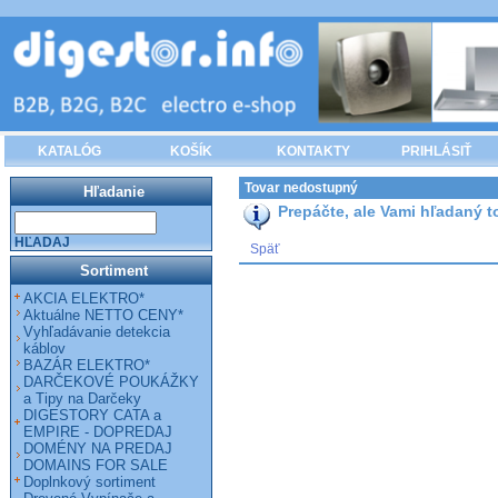
KATALÓG
KOŠÍK
KONTAKTY
PRIHLÁSIŤ
Tovar nedostupný
Hľadanie
Prepáčte, ale Vami hľadaný to
HĽADAJ
Späť
Sortiment
AKCIA ELEKTRO*
Aktuálne NETTO CENY*
Vyhľadávanie detekcia
káblov
BAZÁR ELEKTRO*
DARČEKOVÉ POUKÁŽKY
a Tipy na Darčeky
DIGESTORY CATA a
EMPIRE - DOPREDAJ
DOMÉNY NA PREDAJ
DOMAINS FOR SALE
Doplnkový sortiment