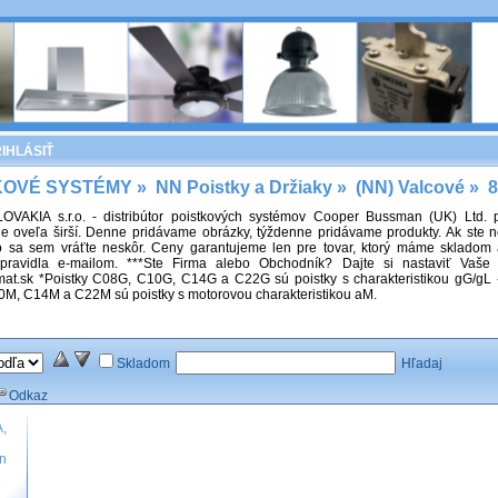
IHLÁSIŤ
KOVÉ SYSTÉMY
»
NN Poistky a Držiaky
»
(NN) Valcové
»
VAKIA s.r.o. - distribútor poistkových systémov Cooper Bussman (UK) Ltd. 
je oveľa širší. Denne pridávame obrázky, týždenne pridávame produkty. Ak ste ne
o sa sem vráťte neskôr. Ceny garantujeme len pre tovar, ktorý máme sklado
pravidla e-mailom. ***Ste Firma alebo Obchodník? Dajte si nastaviť Vaše 
at.sk *Poistky C08G, C10G, C14G a C22G sú poistky s charakteristikou gG/gL - 
M, C14M a C22M sú poistky s motorovou charakteristikou aM.
Skladom
Hľadaj
Odkaz
,
nn