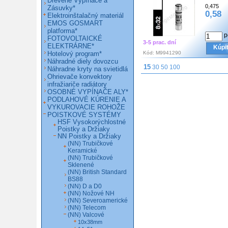
Drevené Vypínače a
0,475
Zásuvky*
0,58
Elektroinštalačný materiál
EMOS GOSMART
platforma*
p
FOTOVOLTAICKÉ
3-5 prac. dní
ELEKTRÁRNE*
Kúpi
Hotelový program*
Kód:
M9941290
Náhradné diely dovozcu
15
30
50
100
Náhradne kryty na svietidlá
Ohrievače konvektory
infražiariče radiátory
OSOBNÉ VYPÍNAČE ALY*
PODLAHOVÉ KÚRENIE A
VYKUROVACIE ROHOŽE
POISTKOVÉ SYSTÉMY
HSF Vysokorýchlostné
Poistky a Držiaky
NN Poistky a Držiaky
(NN) Trubičkové
Keramické
(NN) Trubičkové
Sklenené
(NN) British Standard
BS88
(NN) D a D0
(NN) Nožové NH
(NN) Severoamerické
(NN) Telecom
(NN) Valcové
10x38mm