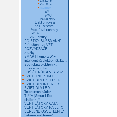
14x51mm
22x58mm
8x31mm
aM
gG/gL
iné rozmery
Elektronické a
príslušenstvo
Prepäťové ochrany
(SPD)
VN Poistky
POISTKY BUSSMANN*
Príslušenstvo VZT
ROZVÁDZAČE
Služby
SMART home a WiFi
inteligentná elektroinštalácia
Spotrebná elektronika
Sušiče na ruky
SUŠIČE RÚK A VLASOV
SVETELNÉ ZDROJE
SVIETIDLÁ EXTERIÉR
SVIETIDLÁ INTERIÉR
SVIETIDLÁ LED
Telekomunikácie*
TUYA (Smart Life)
platforma*
VENTILÁTORY CATA
VENTILÁTORY NA LETO
VEREJNÉ OSVETLENIE*
Veterné elektrárne*