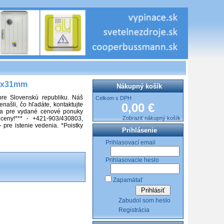
8x31mm
Nákupný košík
pre Slovenskú republiku. Náš
Celkom s DPH
našli, čo hľadáte, kontaktujte
0,00 €
m a pre vydané cenové ponuky
ceny!*** - +421-903/430803,
Zobraziť nákupný košík
pre istenie vedenia. *Poistky
Prihlásenie
Prihlasovací email
Prihlasovacie heslo
Zapamätať
Zabudol som heslo
Registrácia