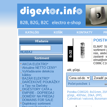
KATALÓG
KOŠÍK
KONTAKTY
PR
POIST
Hľadanie
ELMAT SLO
sortiment 
HĽADAJ
nás, aleb
zaslané s
Sortiment
elmat@elm
C08M, C10
AKCIA ELEKTRO*
Aktuálne NETTO CENY*
aM
,
gG/gL
Vyhľadávanie detekcia
káblov
BAZÁR ELEKTRO*
DARČEKOVÉ POUKÁŽKY
Počet položiek:
1
a Tipy na Darčeky
DIGESTORY CATA a
Poistka C08G20, 8x31mm, 20A
EMPIRE - DOPREDAJ
gG/gL, 400Vac, 20kA, (PP),
DOMÉNY NA PREDAJ
Cylindrical / valcová, Bussma
DOMAINS FOR SALE
Doplnkový sortiment