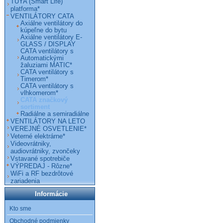
TUYA (Smart Life)
platforma*
VENTILÁTORY CATA
Axiálne ventilátory do
kúpeľne do bytu
Axiálne ventilátory E-
GLASS / DISPLAY
CATA ventilátory s
Automatickými
žaluziami MATIC*
CATA ventilátory s
Timerom*
CATA ventilátory s
vlhkomerom*
CATA značkový
sortiment
Radiálne a semiradiálne
VENTILÁTORY NA LETO
VEREJNÉ OSVETLENIE*
Veterné elektrárne*
Videovrátniky,
audiovrátniky, zvončeky
Vstavané spotrebiče
VÝPREDAJ - Rôzne*
WiFi a RF bezdrôtové
zariadenia
Informácie
Kto sme
Obchodné podmienky