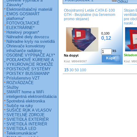
Drevené Vypínače a
Počet položiek:
2
Odkaz
Zásuvky*
Elektroinštalačný materiál
Obojstranný Leták CATA E-100
Stojan 
EMOS GOSMART
GTH - Bezplatne (na červenom
ventilá
platforma*
promo stojane)
pre obc
FOTOVOLTAICKÉ
naskl...
ELEKTRÁRNE*
Hotelový program*
0,100
Náhradné diely dovozcu
0,12
Náhradne kryty na svietidlá
Ohrievače konvektory
infražiariče radiátory
ks
OSOBNÉ VYPÍNAČE ALY*
Sklado
Na dopyt
Kúpiť
PODLAHOVÉ KÚRENIE A
Kód:
M9949097
Kód:
M9
VYKUROVACIE ROHOŽE
POISTKOVÉ SYSTÉMY
15
30
50
100
POISTKY BUSSMANN*
Príslušenstvo VZT
ROZVÁDZAČE
Služby
SMART home a WiFi
inteligentná elektroinštalácia
Spotrebná elektronika
Sušiče na ruky
SUŠIČE RÚK A VLASOV
SVETELNÉ ZDROJE
SVIETIDLÁ EXTERIÉR
SVIETIDLÁ INTERIÉR
SVIETIDLÁ LED
Telekomunikácie*