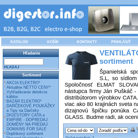
KATALÓG
KOŠÍK
KONTAKTY
PRIHLÁSIŤ
VENTILÁT
Hľadanie
sortiment
HĽADAJ
Španielská s
Sortiment
S.L, so sídlom
AKCIA ELEKTRO*
Spoločnosť ELMAT SLOVAKI
Aktuálne NETTO CENY*
nástupca firmy Ján Puškáč -
Vyhľadávanie detekcia
káblov
distribútorom výrobkov CATA.
BAZÁR ELEKTRO*
viac ako 80 krajinách sveta n
DARČEKOVÉ POUKÁŽKY
dizajnovú špičku ponúka C
a Tipy na Darčeky
DIGESTORY CATA a
GLASS. Budme radi, ak ocenít
EMPIRE - DOPREDAJ
DOMÉNY NA PREDAJ
DOMAINS FOR SALE
Doplnkový sortiment