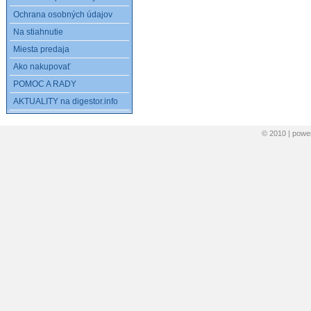
Ochrana osobných údajov
Na stiahnutie
Miesta predaja
Ako nakupovať
POMOC A RADY
AKTUALITY na digestor.info
© 2010 | pow