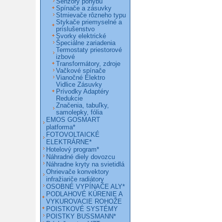
Senzory pohybu
Spínače a zásuvky
Stmievače rôzneho typu
Stykače priemyselné a
príslušenstvo
Svorky elektrické
Špeciálne zariadenia
Termostaty priestorové
izbové
Transformátory, zdroje
Vačkové spínače
Vianočné Elektro
Vidlice Zásuvky
Prívodky Adaptéry
Redukcie
Značenia, tabuľky,
samolepky, fólia
EMOS GOSMART
platforma*
FOTOVOLTAICKÉ
ELEKTRÁRNE*
Hotelový program*
Náhradné diely dovozcu
Náhradne kryty na svietidlá
Ohrievače konvektory
infražiariče radiátory
OSOBNÉ VYPÍNAČE ALY*
PODLAHOVÉ KÚRENIE A
VYKUROVACIE ROHOŽE
POISTKOVÉ SYSTÉMY
POISTKY BUSSMANN*