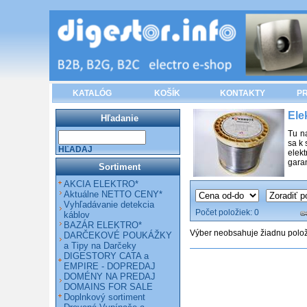
KATALÓG
KOŠÍK
KONTAKTY
PR
Ele
Hľadanie
Tu na
sa k 
HĽADAJ
elek
gara
Sortiment
AKCIA ELEKTRO*
Aktuálne NETTO CENY*
Vyhľadávanie detekcia
Počet položiek:
0
káblov
BAZÁR ELEKTRO*
Výber neobsahuje žiadnu polo
DARČEKOVÉ POUKÁŽKY
a Tipy na Darčeky
DIGESTORY CATA a
EMPIRE - DOPREDAJ
DOMÉNY NA PREDAJ
DOMAINS FOR SALE
Doplnkový sortiment