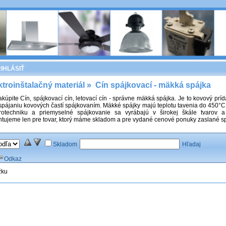
IHLÁSIŤ
ktroinštalačný materiál
»
Cín spájkovací - mäkká spájka
kúpite Cín, spájkovací cín, letovací cín - správne mäkká spájka. Je to kovový príd
spájaniu kovových častí spájkovaním. Mäkké spájky majú teplotu tavenia do 450°C.
trotechniku a priemyselné spájkovanie sa vyrábajú v širokej škále tvarov 
ntujeme len pre tovar, ktorý máme skladom a pre vydané cenové ponuky zaslané sp
Skladom
Hľadaj
Odkaz
žku