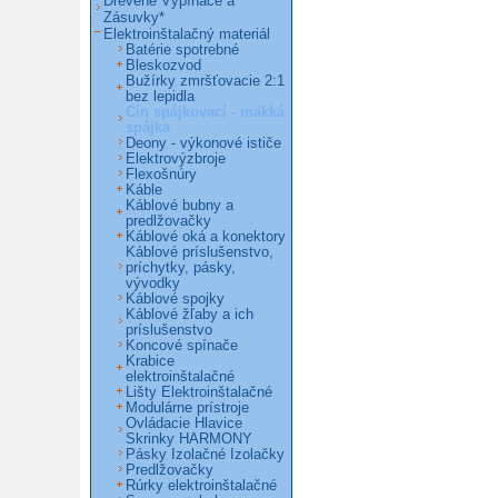
Drevené Vypínače a
Zásuvky*
Elektroinštalačný materiál
Batérie spotrebné
Bleskozvod
Bužírky zmršťovacie 2:1
bez lepidla
Cín spájkovací - mäkká
spájka
Deony - výkonové ističe
Elektrovýzbroje
Flexošnúry
Káble
Káblové bubny a
predlžovačky
Káblové oká a konektory
Káblové príslušenstvo,
príchytky, pásky,
vývodky
Káblové spojky
Káblové žľaby a ich
príslušenstvo
Koncové spínače
Krabice
elektroinštalačné
Lišty Elektroinštalačné
Modulárne prístroje
Ovládacie Hlavice
Skrinky HARMONY
Pásky Izolačné Izolačky
Predlžovačky
Rúrky elektroinštalačné