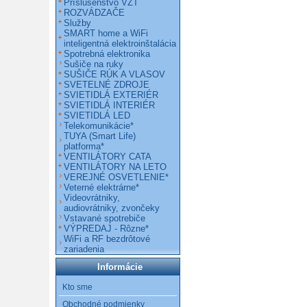
Príslušenstvo VZT
ROZVÁDZAČE
Služby
SMART home a WiFi
inteligentná elektroinštalácia
Spotrebná elektronika
Sušiče na ruky
SUŠIČE RÚK A VLASOV
SVETELNÉ ZDROJE
SVIETIDLÁ EXTERIÉR
SVIETIDLÁ INTERIÉR
SVIETIDLÁ LED
Telekomunikácie*
TUYA (Smart Life)
platforma*
VENTILÁTORY CATA
VENTILÁTORY NA LETO
VEREJNÉ OSVETLENIE*
Veterné elektrárne*
Videovrátniky,
audiovrátniky, zvončeky
Vstavané spotrebiče
VÝPREDAJ - Rôzne*
WiFi a RF bezdrôtové
zariadenia
Informácie
Kto sme
Obchodné podmienky