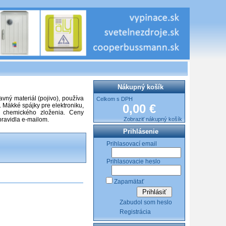
Nákupný košík
avný materiál (pojivo), používa
Celkom s DPH
 Mäkké spájky pre elektroniku,
0,00 €
a chemického zloženia. Ceny
ravidla e-mailom.
Zobraziť nákupný košík
Prihlásenie
Prihlasovací email
Prihlasovacie heslo
Zapamätať
Zabudol som heslo
Registrácia