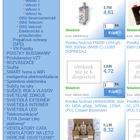
Veľkosť 1
Veľkosť 2
3,750
Veľkosť 4
4,61
Veľkosť 4a
(NN) Severoamerické
(NN) Telecom
ks
(NN) Valcové
Skladom
Sklado
Elektronické a
Kúpiť
príslušenstvo
Kód:
M9950411
Kód:
M9
Prepäťové ochrany
Poistka Nožová PN000 125A gG
Poistk
(SPD)
000, 500Vac (NV00 C) 13365
690V 1
VN Poistky
DOPREDAJ
POISTKY BUSSMANN*
Príslušenstvo VZT
ROZVÁDZAČE
3,836
Služby
4,72
SMART home a WiFi
inteligentná elektroinštalácia
Spotrebná elektronika
ks
Sušiče na ruky
Skladom
Sklado
SUŠIČE RÚK A VLASOV
Kúpiť
SVETELNÉ ZDROJE
Kód:
M9941962
Kód:
M9
SVIETIDLÁ EXTERIÉR
Poistka Nožová 160NHG00B, Size
Poistk
SVIETIDLÁ INTERIÉR
00, 160A, gG/gL, 500Vac, 120kA,
01, 125
SVIETIDLÁ LED
(PU), Cooper Bussmann
(PU), 
Telekomunikácie*
TUYA (Smart Life)
platforma*
5,138
VENTILÁTORY CATA
6,32
VENTILÁTORY NA LETO
VEREJNÉ OSVETLENIE*