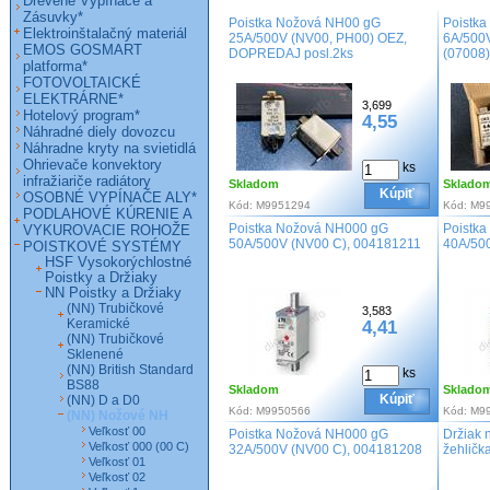
Drevené Vypínače a
Zásuvky*
Poistka Nožová NH00 gG
Poistk
Elektroinštalačný materiál
25A/500V (NV00, PH00) OEZ,
6A/500
EMOS GOSMART
DOPREDAJ posl.2ks
(07008)
platforma*
FOTOVOLTAICKÉ
ELEKTRÁRNE*
3,699
Hotelový program*
4,55
Náhradné diely dovozcu
Náhradne kryty na svietidlá
Ohrievače konvektory
ks
infražiariče radiátory
Skladom
Sklado
Kúpiť
OSOBNÉ VYPÍNAČE ALY*
Kód:
M9951294
Kód:
M9
PODLAHOVÉ KÚRENIE A
Poistka Nožová NH000 gG
Poistk
VYKUROVACIE ROHOŽE
50A/500V (NV00 C), 004181211
40A/50
POISTKOVÉ SYSTÉMY
HSF Vysokorýchlostné
Poistky a Držiaky
NN Poistky a Držiaky
(NN) Trubičkové
3,583
Keramické
4,41
(NN) Trubičkové
Sklenené
(NN) British Standard
ks
BS88
Skladom
Sklado
Kúpiť
(NN) D a D0
Kód:
M9950566
Kód:
M9
(NN) Nožové NH
Veľkosť 00
Poistka Nožová NH000 gG
Držiak 
Veľkosť 000 (00 C)
32A/500V (NV00 C), 004181208
žehličk
Veľkosť 01
Veľkosť 02