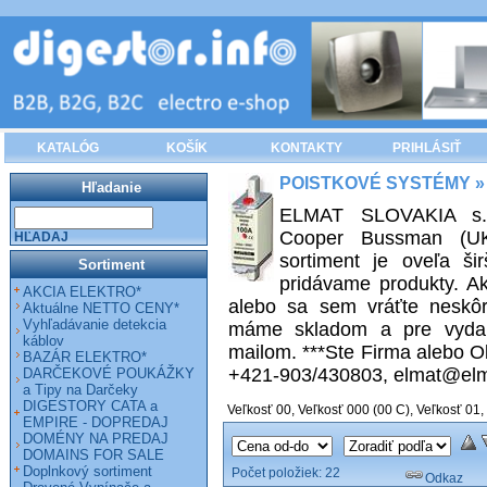
KATALÓG
KOŠÍK
KONTAKTY
PRIHLÁSIŤ
POISTKOVÉ SYSTÉMY
»
Hľadanie
ELMAT SLOVAKIA s.r.o
Cooper Bussman (UK
HĽADAJ
sortiment je oveľa ši
Sortiment
pridávame produkty. Ak
AKCIA ELEKTRO*
alebo sa sem vráťte neskôr
Aktuálne NETTO CENY*
Vyhľadávanie detekcia
máme skladom a pre vydan
káblov
mailom. ***Ste Firma alebo Ob
BAZÁR ELEKTRO*
+421-903/430803, elmat@elm
DARČEKOVÉ POUKÁŽKY
a Tipy na Darčeky
DIGESTORY CATA a
Veľkosť 00
,
Veľkosť 000 (00 C)
,
Veľkosť 01
,
EMPIRE - DOPREDAJ
DOMÉNY NA PREDAJ
DOMAINS FOR SALE
Doplnkový sortiment
Počet položiek:
22
Odkaz