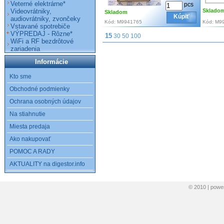
Veterné elektrárne*
pcs
Videovrátniky,
Sklado
Skladom
Kúpiť
audiovrátniky, zvončeky
Kód:
M9941765
Kód:
M9
Vstavané spotrebiče
VÝPREDAJ - Rôzne*
15
30
50
100
WiFi a RF bezdrôtové
zariadenia
Informácie
Kto sme
Obchodné podmienky
Ochrana osobných údajov
Na stiahnutie
Miesta predaja
Ako nakupovať
POMOC A RADY
AKTUALITY na digestor.info
© 2010 | pow