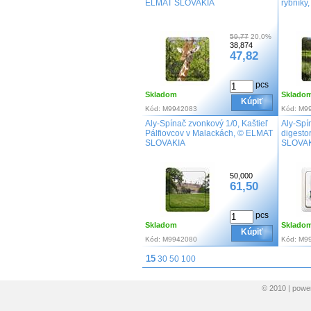
ELMAT SLOVAKIA
rybník
59,77
20,0%
38,874
47,82
pcs
Skladom
Sklado
Kúpiť
Kód:
M9942083
Kód:
M9
Aly-Spínač zvonkový 1/0, Kaštieľ
Aly-Spí
Pálfiovcov v Malackách, © ELMAT
digesto
SLOVAKIA
SLOVA
50,000
61,50
pcs
Skladom
Sklado
Kúpiť
Kód:
M9942080
Kód:
M9
15
30
50
100
© 2010 | pow