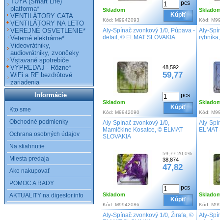
TUYA (Smart Life)
pcs
platforma*
Skladom
Sklado
Kúpiť
VENTILÁTORY CATA
Kód:
M9942093
Kód:
M9
VENTILÁTORY NA LETO
VEREJNÉ OSVETLENIE*
Aly-Spínač zvonkový 1/0, Púpava -
Aly-Spí
detail, © ELMAT SLOVAKIA
rybník
Veterné elektrárne*
Videovrátniky,
audiovrátniky, zvončeky
Vstavané spotrebiče
VÝPREDAJ - Rôzne*
48,592
59,77
WiFi a RF bezdrôtové
zariadenia
Informácie
pcs
Skladom
Sklado
Kúpiť
Kto sme
Kód:
M9942090
Kód:
M9
Obchodné podmienky
Aly-Spínač zvonkový 1/0,
Aly-Spí
Mamičkine Kosatce, © ELMAT
ELMAT 
Ochrana osobných údajov
SLOVAKIA
Na stiahnutie
59,77
20,0%
Miesta predaja
38,874
47,82
Ako nakupovať
POMOC A RADY
pcs
Skladom
Sklado
AKTUALITY na digestor.info
Kúpiť
Kód:
M9942086
Kód:
M9
Aly-Spínač zvonkový 1/0, Žirafa, ©
Aly-Spí