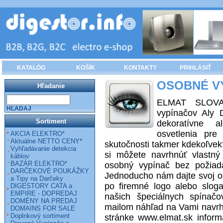
KATALÓG
KOŠÍK
KONTAKTY
PRIHLÁSIŤ
OSOBNÉ VY
Hľadanie
ELMAT SLOVAKI
HĽADAJ
vypínačov Aly 
Sortiment
dekoratívne a
osvetlenia pre
AKCIA ELEKTRO*
Aktuálne NETTO CENY*
skutočnosti takmer kdekoľvek
Vyhľadávanie detekcia
si môžete navrhnúť vlastný 
káblov
BAZÁR ELEKTRO*
osobný vypínač bez požiad
DARČEKOVÉ POUKÁŽKY
Jednoducho nám dajte svoj ob
a Tipy na Darčeky
po firemné logo alebo slog
DIGESTORY CATA a
EMPIRE - DOPREDAJ
našich špeciálnych spínač
DOMÉNY NA PREDAJ
mailom náhľad na Vami navrhn
DOMAINS FOR SALE
Doplnkový sortiment
stránke www.elmat.sk inform