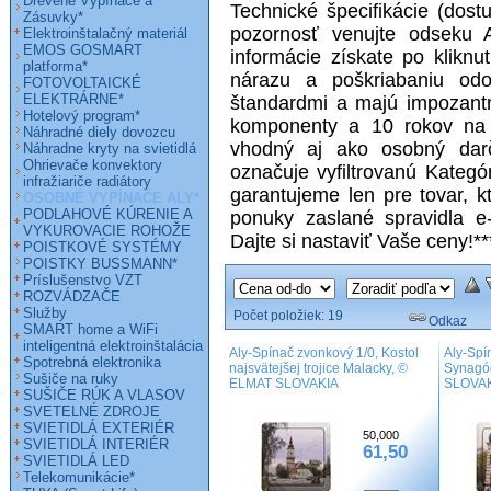
Drevené Vypínače a
Technické špecifikácie (dost
Zásuvky*
pozornosť venujte odseku 
Elektroinštalačný materiál
EMOS GOSMART
informácie získate po kliknu
platforma*
nárazu a poškriabaniu odo
FOTOVOLTAICKÉ
ELEKTRÁRNE*
štandardmi a majú impozant
Hotelový program*
komponenty a 10 rokov na p
Náhradné diely dovozcu
vhodný aj ako osobný darč
Náhradne kryty na svietidlá
Ohrievače konvektory
označuje vyfiltrovanú Kategór
infražiariče radiátory
garantujeme len pre tovar,
OSOBNÉ VYPÍNAČE ALY*
PODLAHOVÉ KÚRENIE A
ponuky zaslané spravidla e
VYKUROVACIE ROHOŽE
Dajte si nastaviť Vaše ceny!
POISTKOVÉ SYSTÉMY
POISTKY BUSSMANN*
Príslušenstvo VZT
ROZVÁDZAČE
Služby
Počet položiek:
19
Odkaz
SMART home a WiFi
inteligentná elektroinštalácia
Aly-Spínač zvonkový 1/0, Kostol
Aly-Spí
Spotrebná elektronika
najsvätejšej trojice Malacky, ©
Synagó
Sušiče na ruky
ELMAT SLOVAKIA
SLOVA
SUŠIČE RÚK A VLASOV
SVETELNÉ ZDROJE
SVIETIDLÁ EXTERIÉR
50,000
SVIETIDLÁ INTERIÉR
61,50
SVIETIDLÁ LED
Telekomunikácie*