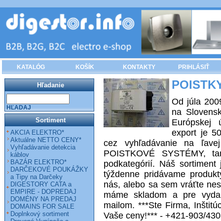
KATALÓG
KOŠÍK
KONTAKTY
PRIHLÁSIŤ
POISTK
Hľadanie
Od júla 20
HĽADAJ
na Slovensk
Sortiment
Európskej 
export je 
AKCIA ELEKTRO*
Aktuálne NETTO CENY*
cez vyhľadávanie na ľavej
Vyhľadávanie detekcia
POISTKOVÉ SYSTÉMY, tam
káblov
BAZÁR ELEKTRO*
podkategórií. Náš sortiment
DARČEKOVÉ POUKÁŽKY
týždenne pridávame produkty
a Tipy na Darčeky
nás, alebo sa sem vráťte nes
DIGESTORY CATA a
EMPIRE - DOPREDAJ
máme skladom a pre vydan
DOMÉNY NA PREDAJ
mailom. ***Ste Firma, Inšti
DOMAINS FOR SALE
Doplnkový sortiment
Vaše ceny!*** - +421-903/43