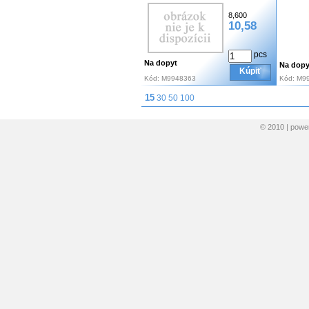
8,600
10,58
pcs
Na dopyt
Na dopy
Kúpiť
Kód:
M9948363
Kód:
M9
15
30
50
100
© 2010 | pow