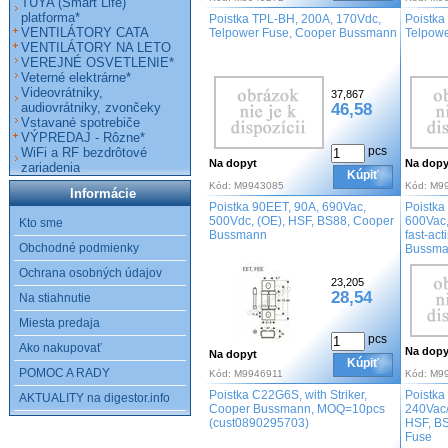
TUYA (Smart Life)
platforma*
Poistka TPL-BH, 200A, 170Vdc,
Poistka
VENTILÁTORY CATA
Telpower Fuse, Cooper Bussmann
Telpow
VENTILÁTORY NA LETO
VEREJNÉ OSVETLENIE*
Veterné elektrárne*
Videovrátniky,
37,867
audiovrátniky, zvončeky
46,58
Vstavané spotrebiče
VÝPREDAJ - Rôzne*
pcs
WiFi a RF bezdrôtové
Na dopyt
Na dopy
zariadenia
Kúpiť
Kód:
M9943085
Kód:
M9
Informácie
Poistka 90EET, 90A, 690Vac,
Poistka
500Vdc, (OE), HSF, BS88, Cooper
600Vac,
Kto sme
Bussmann
fast-act
Obchodné podmienky
Bussm
Ochrana osobných údajov
23,205
28,54
Na stiahnutie
Miesta predaja
pcs
Ako nakupovať
Na dopy
Na dopyt
Kúpiť
POMOC A RADY
Kód:
M9946911
Kód:
M9
Poistka C22G6S, with Striker,
Poistka
AKTUALITY na digestor.info
Cooper Bussmann, MOQ=10pcs
240Vac/
(cust0890295703)
HSF, B
Fuse