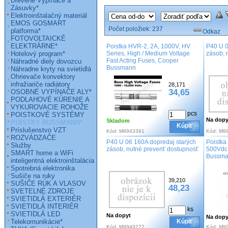
Drevené Vypínače a
Zásuvky*
Elektroinštalačný materiál
EMOS GOSMART
Počet položiek:
237
platforma*
Odkaz
FOTOVOLTAICKÉ
ELEKTRÁRNE*
Poistka HVR-2, 2A, 1000V, HV
P40 U 0
Hotelový program*
Series, High / Medium Voltage
zásob, 
Fast Acting Fuses, Cooper
Náhradné diely dovozcu
Bussmann
Náhradne kryty na svietidlá
Ohrievače konvektory
infražiariče radiátory
28,171
34,65
OSOBNÉ VYPÍNAČE ALY*
PODLAHOVÉ KÚRENIE A
VYKUROVACIE ROHOŽE
pcs
POISTKOVÉ SYSTÉMY
Na dopy
Skladom
POISTKY BUSSMANN*
Kúpiť
Príslušenstvo VZT
Kód:
M9943391
Kód:
M9
ROZVÁDZAČE
P40 U 06 160A dopredaj starých
Poistka
Služby
zásob, nutné preveriť dostupnosť
500Vdc,
SMART home a WiFi
Bussm
inteligentná elektroinštalácia
Spotrebná elektronika
Sušiče na ruky
39,210
SUŠIČE RÚK A VLASOV
48,23
SVETELNÉ ZDROJE
SVIETIDLÁ EXTERIÉR
SVIETIDLÁ INTERIÉR
ks
SVIETIDLÁ LED
Na dopyt
Na dopy
Telekomunikácie*
Kúpiť
Kód:
M9949272
Kód:
M9