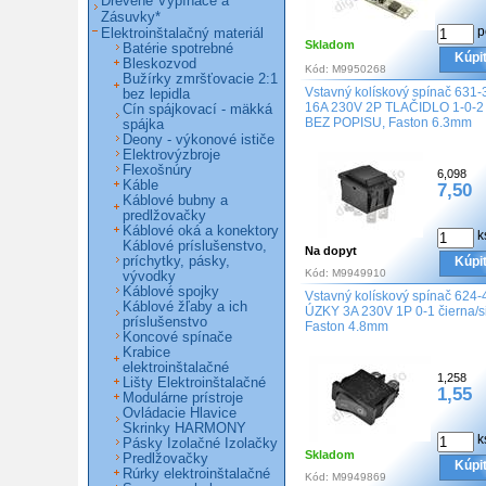
Drevené Vypínače a
Zásuvky*
p
Elektroinštalačný materiál
Skladom
Batérie spotrebné
Kúpi
Bleskozvod
Kód:
M9950268
Bužírky zmršťovacie 2:1
Vstavný kolískový spínač 631-
bez lepidla
16A 230V 2P TLAČIDLO 1-0-2
Cín spájkovací - mäkká
BEZ POPISU, Faston 6.3mm
spájka
Deony - výkonové ističe
Elektrovýzbroje
Flexošnúry
6,098
Káble
7,50
Káblové bubny a
predlžovačky
Káblové oká a konektory
k
Káblové príslušenstvo,
Na dopyt
príchytky, pásky,
Kúpi
Kód:
M9949910
vývodky
Káblové spojky
Vstavný kolískový spínač 624-
Káblové žľaby a ich
ÚZKY 3A 230V 1P 0-1 čierna/s
príslušenstvo
Faston 4.8mm
Koncové spínače
Krabice
elektroinštalačné
1,258
Lišty Elektroinštalačné
1,55
Modulárne prístroje
Ovládacie Hlavice
Skrinky HARMONY
k
Pásky Izolačné Izolačky
Skladom
Predlžovačky
Kúpi
Rúrky elektroinštalačné
Kód:
M9949869