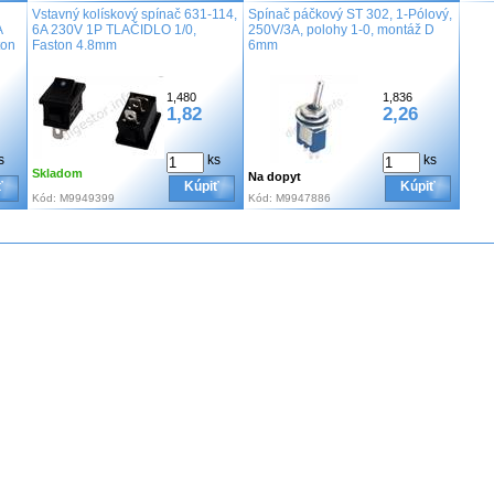
Vstavný kolískový spínač 631-114,
Spínač páčkový ST 302, 1-Pólový,
A
6A 230V 1P TLAČIDLO 1/0,
250V/3A, polohy 1-0, montáž D
ton
Faston 4.8mm
6mm
1,480
1,836
1,82
2,26
s
ks
ks
Skladom
Na dopyt
ť
Kúpiť
Kúpiť
Kód:
M9949399
Kód:
M9947886