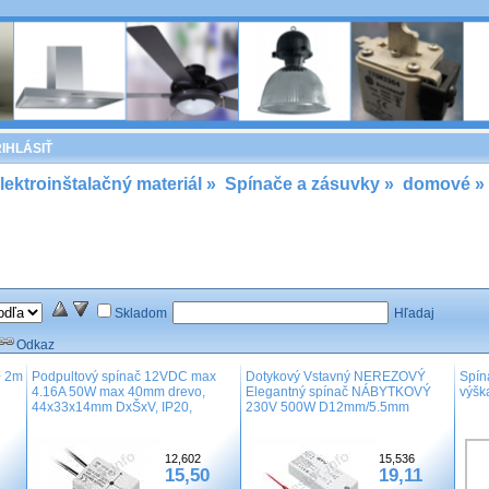
IHLÁSIŤ
lektroinštalačný materiál
»
Spínače a zásuvky
»
domové
»
Skladom
Hľadaj
Odkaz
+ 2m
Podpultový spínač 12VDC max
Dotykový Vstavný NEREZOVÝ
Spín
4.16A 50W max 40mm drevo,
Elegantný spínač NÁBYTKOVÝ
výšk
44x33x14mm DxŠxV, IP20,
230V 500W D12mm/5.5mm
12,602
15,536
15,50
19,11