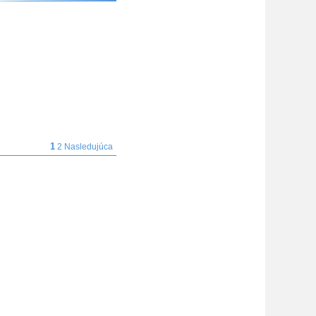
1
2
Nasledujúca