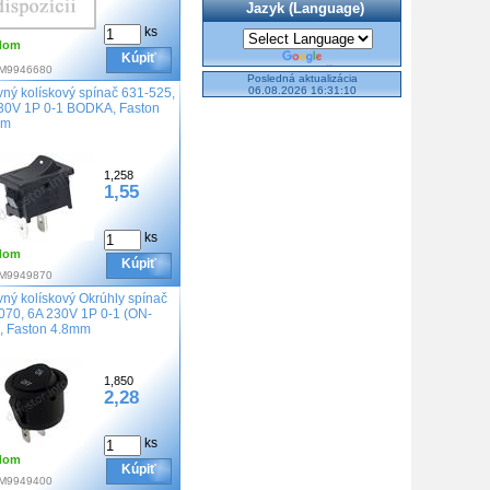
Jazyk (Language)
ks
dom
Powered by
Kúpiť
M9946680
Translate
Posledná aktualizácia
06.08.2026 16:31:10
vný kolískový spínač 631-525,
30V 1P 0-1 BODKA, Faston
mm
1,258
1,55
ks
dom
Kúpiť
M9949870
vný kolískový Okrúhly spínač
070, 6A 230V 1P 0-1 (ON-
, Faston 4.8mm
1,850
2,28
ks
dom
Kúpiť
M9949400