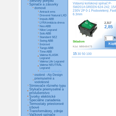
Senzory pohybu
Vstavný kolískový spínač P-
Spínače a zásuvky
SW201A GREEN 624-242, 15
domové
230V 2P 0-1 Podsvietený, Fas
Antracit ems
6.3mm
Drevené Natural LXD
Impuls ABB
LYRA imitácia dreva
2,317
2,85
Neo ABB
Niloe Legrand
Solo ABB
Standard SEZ
k
Swing ABB
Skladom
Kúpi
šnúrové
Kód:
M9948475
Tango ABB
Time ABB
15
30
50
100
Valena KLASIK
Legrand
Valena Life Legrand
Valena NEUTRÁL
Legrand
vstavné spínače
osobné - Aly Design
priemyselné a
vodotesné
Stmievače rôzneho typu
Stykače priemyselné a
príslušenstvo
Svorky elektrické
Špeciálne zariadenia
Termostaty priestorové
izbové
Transformátory, zdroje
Vačkové spínače