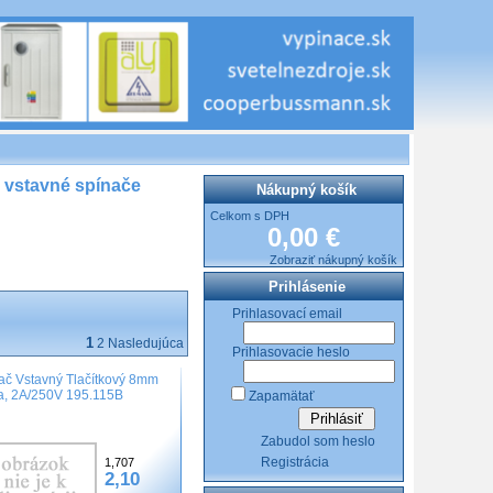
vstavné spínače
Nákupný košík
Celkom s DPH
0,00 €
Zobraziť nákupný košík
Prihlásenie
Prihlasovací email
1
2
Nasledujúca
Prihlasovacie heslo
ač Vstavný Tlačítkový 8mm
a, 2A/250V 195.115B
Zapamätať
Zabudol som heslo
Registrácia
1,707
2,10