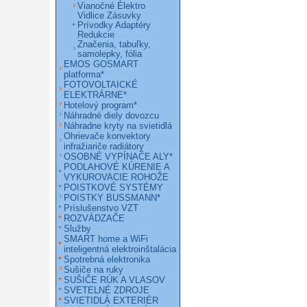
Vianočné Elektro
Vidlice Zásuvky
Prívodky Adaptéry
Redukcie
Značenia, tabuľky,
samolepky, fólia
EMOS GOSMART
platforma*
FOTOVOLTAICKÉ
ELEKTRÁRNE*
Hotelový program*
Náhradné diely dovozcu
Náhradne kryty na svietidlá
Ohrievače konvektory
infražiariče radiátory
OSOBNÉ VYPÍNAČE ALY*
PODLAHOVÉ KÚRENIE A
VYKUROVACIE ROHOŽE
POISTKOVÉ SYSTÉMY
POISTKY BUSSMANN*
Príslušenstvo VZT
ROZVÁDZAČE
Služby
SMART home a WiFi
inteligentná elektroinštalácia
Spotrebná elektronika
Sušiče na ruky
SUŠIČE RÚK A VLASOV
SVETELNÉ ZDROJE
SVIETIDLÁ EXTERIÉR