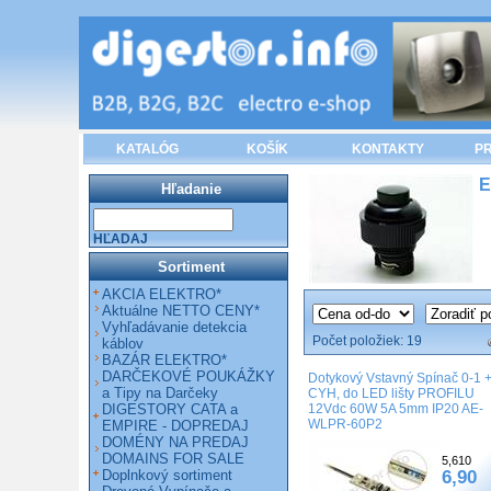
KATALÓG
KOŠÍK
KONTAKTY
PR
E
Hľadanie
HĽADAJ
Sortiment
AKCIA ELEKTRO*
Aktuálne NETTO CENY*
Vyhľadávanie detekcia
Počet položiek:
19
káblov
BAZÁR ELEKTRO*
DARČEKOVÉ POUKÁŽKY
Dotykový Vstavný Spínač 0-1 
a Tipy na Darčeky
CYH, do LED lišty PROFILU
DIGESTORY CATA a
12Vdc 60W 5A 5mm IP20 AE-
WLPR-60P2
EMPIRE - DOPREDAJ
DOMÉNY NA PREDAJ
DOMAINS FOR SALE
5,610
Doplnkový sortiment
6,90