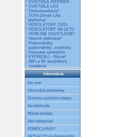
SVIETIDLÁ INTERIÉR
SVIETIDLÁ LED
Telekomunikácie*
TUYA (Smart Life)
platforma*
VENTILÁTORY CATA
VENTILÁTORY NA LETO
VEREJNÉ OSVETLENIE*
Veterné elektrárne*
Videovrátniky,
audiovrátniky, zvončeky
Vstavané spotrebiče
VÝPREDAJ - Rôzne*
WiFi a RF bezdrôtové
zariadenia
Informácie
Kto sme
Obchodné podmienky
Ochrana osobných údajov
Na stiahnutie
Miesta predaja
Ako nakupovať
POMOC A RADY
AKTUALITY na digestor.info