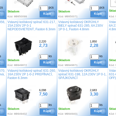
cs
pcs
pcs
Skla
Skladom
Skladom
ť
Kúpiť
Kúpiť
Kód:
M9950099
Kód:
M9950071
Kód:
356,
Vstavný kolískový spínač 631-217,
Vstavný kolískový OKRÚHLY
Vsta
15A 230V 2P 0-1
BIELY spínač 631-285, 6A 230V
6A 2
NEPODSVIETENÝ, Faston 6.3mm
1P 0-1, Faston 4.8mm
4.8
2,220
1,850
2,73
2,28
s
ks
ks
Skladom
Skladom
Skla
ť
Kúpiť
Kúpiť
Kód:
M9949872
Kód:
M9949871
Kód:
470,
Vstavný kolískový spínač 631-260,
Vstavný kolískový OKRÚHLY
Vsta
ivá,
16A 230V 2P 1-0-2 PREPÍNACÍ,
spínač 631-198, 12A 230V 1P 0-1,
631-
Faston 6.3mm
SPÁJKOVACÍ
OFF)
6,098
2,683
7,50
3,30
s
ks
ks
Skladom
Skladom
Skla
ť
Kúpiť
Kúpiť
Kód:
M9949402
Kód:
M9949401
Kód: