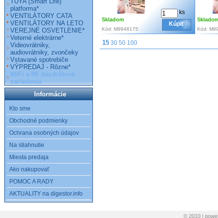
TUYA (Smart Life)
platforma*
ks
VENTILÁTORY CATA
Skladom
Sklado
VENTILÁTORY NA LETO
Kúpiť
Kód:
M9948175
Kód:
M9
VEREJNÉ OSVETLENIE*
Veterné elektrárne*
15
30
50
100
Videovrátniky,
audiovrátniky, zvončeky
Vstavané spotrebiče
VÝPREDAJ - Rôzne*
WiFi a RF bezdrôtové
zariadenia
Informácie
Kto sme
Obchodné podmienky
Ochrana osobných údajov
Na stiahnutie
Miesta predaja
Ako nakupovať
POMOC A RADY
AKTUALITY na digestor.info
© 2010 | pow