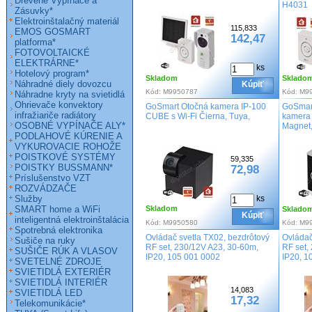
Drevené Vypínače a
H4031
Zásuvky*
Elektroinštalačný materiál
115,833
EMOS GOSMART
142,47
platforma*
FOTOVOLTAICKÉ
ELEKTRÁRNE*
ks
Hotelový program*
Skladom
Sklado
Náhradné diely dovozcu
Kúpiť
Kód:
M9950787
Kód:
M9
Náhradne kryty na svietidlá
Ohrievače konvektory
GoSmart Otočná kamera IP-100
GoSmart
infražiariče radiátory
CUBE s Wi-Fi Čierna, Tuya,
kamera 
OSOBNÉ VYPÍNAČE ALY*
Magnet,
PODLAHOVÉ KÚRENIE A
VYKUROVACIE ROHOŽE
POISTKOVÉ SYSTÉMY
59,335
POISTKY BUSSMANN*
72,98
Príslušenstvo VZT
ROZVÁDZAČE
Služby
ks
SMART home a WiFi
Skladom
Sklado
Kúpiť
inteligentná elektroinštalácia
Kód:
M9950580
Kód:
M9
Spotrebná elektronika
Ovládač svetla TX02, bezdrôtový
Ovládač
Sušiče na ruky
RF set, 230/12V A23, 30-60m,
RF set,
SUŠIČE RÚK A VLASOV
IP20, 105 001 0002
IP20, 1
SVETELNÉ ZDROJE
SVIETIDLÁ EXTERIÉR
SVIETIDLÁ INTERIÉR
14,083
SVIETIDLÁ LED
17,32
Telekomunikácie*