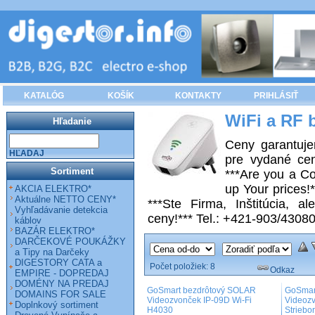
KATALÓG
KOŠÍK
KONTAKTY
PRIHLÁSIŤ
WiFi a RF 
Hľadanie
Ceny garantuje
HĽADAJ
pre vydané cen
Sortiment
***Are you a Co
up Your prices!
AKCIA ELEKTRO*
Aktuálne NETTO CENY*
***Ste Firma, Inštitúcia, 
Vyhľadávanie detekcia
ceny!*** Tel.: +421-903/4308
káblov
BAZÁR ELEKTRO*
DARČEKOVÉ POUKÁŽKY
a Tipy na Darčeky
DIGESTORY CATA a
Počet položiek:
8
Odkaz
EMPIRE - DOPREDAJ
DOMÉNY NA PREDAJ
GoSmart bezdrôtový SOLAR
GoSmar
DOMAINS FOR SALE
Videozvonček IP-09D Wi-Fi
Videozv
Doplnkový sortiment
H4030
Striebo