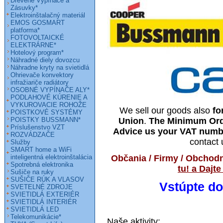
Drevené Vypínače a
Zásuvky*
Elektroinštalačný materiál
EMOS GOSMART
platforma*
FOTOVOLTAICKÉ
ELEKTRÁRNE*
Hotelový program*
Náhradné diely dovozcu
Náhradne kryty na svietidlá
Ohrievače konvektory
infražiariče radiátory
OSOBNÉ VYPÍNAČE ALY*
PODLAHOVÉ KÚRENIE A
VYKUROVACIE ROHOŽE
We sell our goods also
fo
POISTKOVÉ SYSTÉMY
POISTKY BUSSMANN*
Union
.
The Minimum Orde
Príslušenstvo VZT
Advice us your VAT numb
ROZVÁDZAČE
contact 
Služby
SMART home a WiFi
inteligentná elektroinštalácia
Občania / Firmy / Obchodní
Spotrebná elektronika
tu! a Dajt
Sušiče na ruky
SUŠIČE RÚK A VLASOV
Vstúpte do
SVETELNÉ ZDROJE
SVIETIDLÁ EXTERIÉR
SVIETIDLÁ INTERIÉR
SVIETIDLÁ LED
Telekomunikácie*
Naše aktivity: