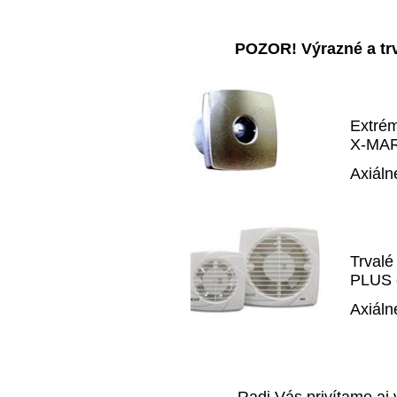
POZOR! Výrazné a trv
Extrém
X-MART
Axiáln
Trvalé
PLUS 
Axiáln