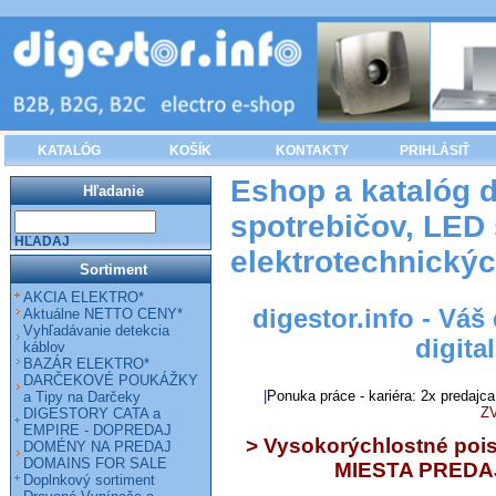
KATALÓG
KOŠÍK
KONTAKTY
PRIHLÁSIŤ
Eshop a katalóg 
Hľadanie
spotrebičov, LED s
HĽADAJ
elektrotechnický
Sortiment
AKCIA ELEKTRO*
digestor.info - Váš 
Aktuálne NETTO CENY*
Vyhľadávanie detekcia
digita
káblov
BAZÁR ELEKTRO*
DARČEKOVÉ POUKÁŽKY
|
Ponuka práce - kariéra: 2x predajca
a Tipy na Darčeky
Z
DIGESTORY CATA a
EMPIRE - DOPREDAJ
> Vysokorýchlostné pois
DOMÉNY NA PREDAJ
DOMAINS FOR SALE
MIESTA PREDA
Doplnkový sortiment