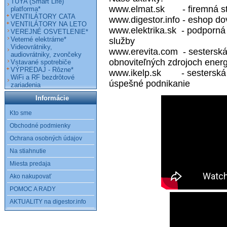
TUYA (Smart Life)
www.elmat.sk
- firemná st
platforma*
VENTILÁTORY CATA
www.digestor.info
- eshop do
VENTILÁTORY NA LETO
www.elektrika.sk
- podporná 
VEREJNÉ OSVETLENIE*
Veterné elektrárne*
služby
Videovrátniky,
www.erevita.com
- sesterská 
audiovrátniky, zvončeky
obnoviteľných zdrojoch energ
Vstavané spotrebiče
VÝPREDAJ - Rôzne*
www.ikelp.sk
- sesterská sp
WiFi a RF bezdrôtové
úspešné podnikanie
zariadenia
Informácie
Kto sme
Obchodné podmienky
Ochrana osobných údajov
Na stiahnutie
Miesta predaja
Ako nakupovať
POMOC A RADY
AKTUALITY na digestor.info