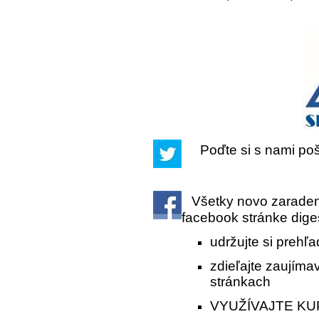
Poďte si s nami po
Všetky novo zarade
facebook stránke diges
udržujte si prehľ
zdieľajte zaujíma
stránkach
VYUŽÍVAJTE KU