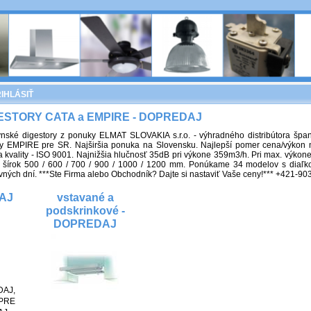
IHLÁSIŤ
ESTORY CATA a EMPIRE - DOPREDAJ
nské digestory z ponuky ELMAT SLOVAKIA s.r.o. - výhradného distribútora špan
y EMPIRE pre SR. Najširšia ponuka na Slovensku. Najlepší pomer cena/výkon n
a kvality - ISO 9001. Najnižšia hlučnosť 35dB pri výkone 359m3/h. Pri max. výko
 šírok 500 / 600 / 700 / 900 / 1000 / 1200 mm. Ponúkame 34 modelov s diaľ
vných dní. ***Ste Firma alebo Obchodník? Dajte si nastaviť Vaše ceny!*** +421-9
DAJ
vstavané a
podskrinkové -
DOPREDAJ
DAJ
,
DOPREDAJ
,