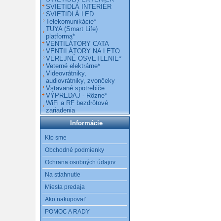
SVIETIDLÁ INTERIÉR
SVIETIDLÁ LED
Telekomunikácie*
TUYA (Smart Life)
platforma*
VENTILÁTORY CATA
VENTILÁTORY NA LETO
VEREJNÉ OSVETLENIE*
Veterné elektrárne*
Videovrátniky,
audiovrátniky, zvončeky
Vstavané spotrebiče
VÝPREDAJ - Rôzne*
WiFi a RF bezdrôtové
zariadenia
Informácie
Kto sme
Obchodné podmienky
Ochrana osobných údajov
Na stiahnutie
Miesta predaja
Ako nakupovať
POMOC A RADY