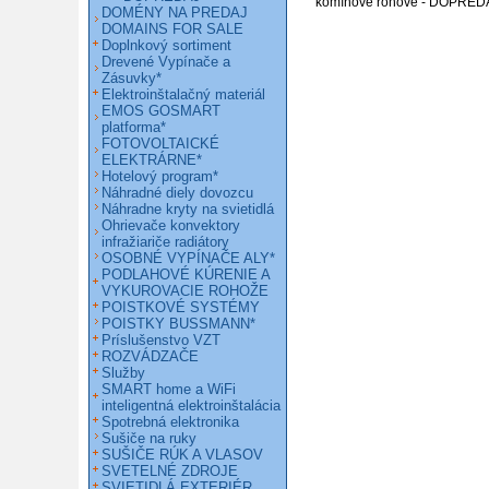
komínové rohové - DOPRED
DOMÉNY NA PREDAJ
DOMAINS FOR SALE
Doplnkový sortiment
Drevené Vypínače a
Zásuvky*
Elektroinštalačný materiál
EMOS GOSMART
platforma*
FOTOVOLTAICKÉ
ELEKTRÁRNE*
Hotelový program*
Náhradné diely dovozcu
Náhradne kryty na svietidlá
Ohrievače konvektory
infražiariče radiátory
OSOBNÉ VYPÍNAČE ALY*
PODLAHOVÉ KÚRENIE A
VYKUROVACIE ROHOŽE
POISTKOVÉ SYSTÉMY
POISTKY BUSSMANN*
Príslušenstvo VZT
ROZVÁDZAČE
Služby
SMART home a WiFi
inteligentná elektroinštalácia
Spotrebná elektronika
Sušiče na ruky
SUŠIČE RÚK A VLASOV
SVETELNÉ ZDROJE
SVIETIDLÁ EXTERIÉR