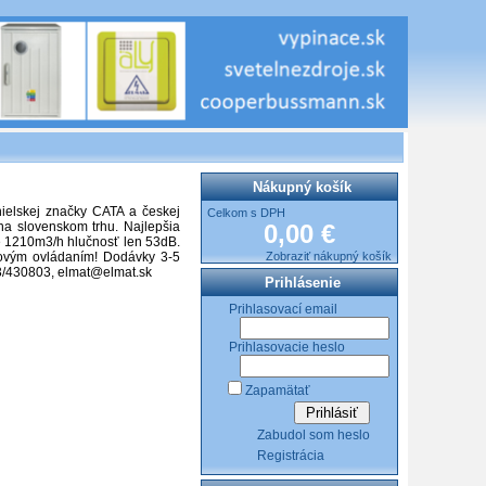
Nákupný košík
ielskej značky CATA a českej
Celkom s DPH
a slovenskom trhu. Najlepšia
0,00 €
ne 1210m3/h hlučnosť len 53dB.
kovým ovládaním! Dodávky 3-5
Zobraziť nákupný košík
03/430803, elmat@elmat.sk
Prihlásenie
Prihlasovací email
Prihlasovacie heslo
Zapamätať
Zabudol som heslo
Registrácia