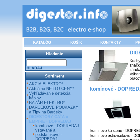
KATALÓG
KOŠÍK
KONTAKTY
PR
DIG
Hľadanie
Kuchy
značk
HĽADAJ
záruk
Výber
Sortiment
praco
AKCIA ELEKTRO*
komínové - DOPRE
Aktuálne NETTO CENY*
Vyhľadávanie detekcia
káblov
BAZÁR ELEKTRO*
DARČEKOVÉ POUKÁŽKY
a Tipy na Darčeky
DIGESTORY CATA a
EMPIRE - DOPREDAJ
komínové - DOPREDAJ
vstavané a
komínové ku stene - DOPRE
podskrinkové -
komínové ostrovčekové - 
DOPREDAJ