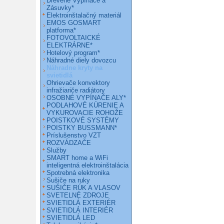
Drevené Vypínače a
Zásuvky*
Elektroinštalačný materiál
EMOS GOSMART
platforma*
FOTOVOLTAICKÉ
ELEKTRÁRNE*
Hotelový program*
Náhradné diely dovozcu
Náhradne kryty na
svietidlá
Ohrievače konvektory
infražiariče radiátory
OSOBNÉ VYPÍNAČE ALY*
PODLAHOVÉ KÚRENIE A
VYKUROVACIE ROHOŽE
POISTKOVÉ SYSTÉMY
POISTKY BUSSMANN*
Príslušenstvo VZT
ROZVÁDZAČE
Služby
SMART home a WiFi
inteligentná elektroinštalácia
Spotrebná elektronika
Sušiče na ruky
SUŠIČE RÚK A VLASOV
SVETELNÉ ZDROJE
SVIETIDLÁ EXTERIÉR
SVIETIDLÁ INTERIÉR
SVIETIDLÁ LED