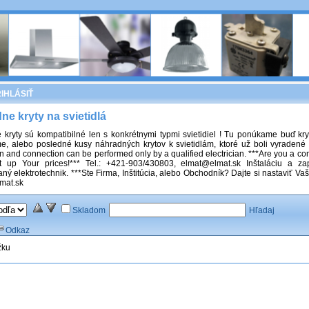
IHLÁSIŤ
ne kryty na svietidlá
kryty sú kompatibilné len s konkrétnymi typmi svietidiel ! Tu ponúkame buď kryt
, alebo posledné kusy náhradných krytov k svietidlám, ktoré už boli vyradené 
on and connection can be performed only by a qualified electrician. ***Are you a com
t up Your prices!*** Tel.: +421-903/430803, elmat@elmat.sk Inštaláciu a z
vaný elektrotechnik. ***Ste Firma, Inštitúcia, alebo Obchodník? Dajte si nastaviť V
mat.sk
Skladom
Hľadaj
Odkaz
žku