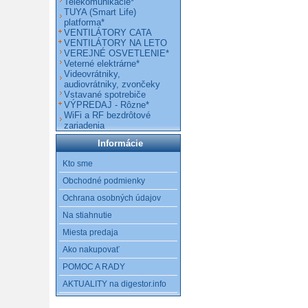
Telekomunikácie*
TUYA (Smart Life)
platforma*
VENTILÁTORY CATA
VENTILÁTORY NA LETO
VEREJNÉ OSVETLENIE*
Veterné elektrárne*
Videovrátniky,
audiovrátniky, zvončeky
Vstavané spotrebiče
VÝPREDAJ - Rôzne*
WiFi a RF bezdrôtové
zariadenia
Informácie
Kto sme
Obchodné podmienky
Ochrana osobných údajov
Na stiahnutie
Miesta predaja
Ako nakupovať
POMOC A RADY
AKTUALITY na digestor.info