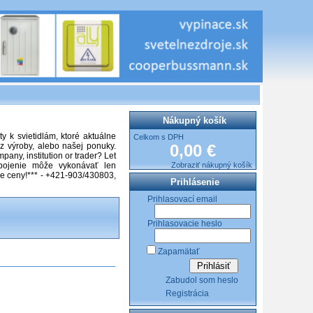
Nákupný košík
y k svietidlám, ktoré aktuálne
Celkom s DPH
z výroby, alebo našej ponuky.
0,00 €
pany, institution or trader? Let
apojenie môže vykonávať len
Zobraziť nákupný košík
aše ceny!*** - +421-903/430803,
Prihlásenie
Prihlasovací email
Prihlasovacie heslo
Zapamätať
Zabudol som heslo
Registrácia