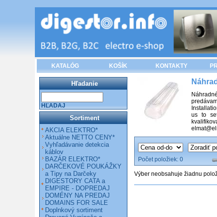
KATALÓG
KOŠÍK
KONTAKTY
PR
Náhrad
Hľadanie
Náhradné 
predávame
HĽADAJ
Installati
us to se
Sortiment
kvalifiko
elmat@el
AKCIA ELEKTRO*
Aktuálne NETTO CENY*
Vyhľadávanie detekcia
káblov
BAZÁR ELEKTRO*
Počet položiek:
0
DARČEKOVÉ POUKÁŽKY
a Tipy na Darčeky
Výber neobsahuje žiadnu polo
DIGESTORY CATA a
EMPIRE - DOPREDAJ
DOMÉNY NA PREDAJ
DOMAINS FOR SALE
Doplnkový sortiment