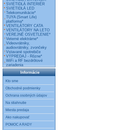
SVIETIDLÁ INTERIÉR
SVIETIDLÁ LED
Telekomunikácie*
TUYA (Smart Life)
platforma*
VENTILÁTORY CATA
VENTILÁTORY NA LETO
VEREJNÉ OSVETLENIE*
Veterné elektrárne*
Videovrátniky,
audiovrátniky, zvončeky
Vstavané spotrebiče
VÝPREDAJ - Rôzne*
WiFi a RF bezdrôtové
zariadenia
Informácie
Kto sme
Obchodné podmienky
Ochrana osobných údajov
Na stiahnutie
Miesta predaja
Ako nakupovať
POMOC A RADY