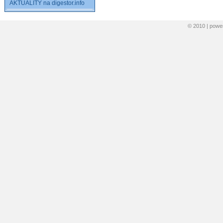
AKTUALITY na digestor.info
© 2010 | pow