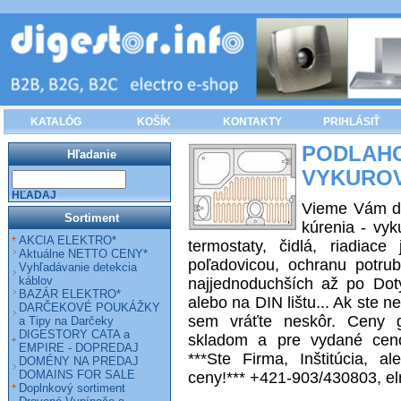
KATALÓG
KOŠÍK
KONTAKTY
PRIHLÁSIŤ
PODL
Hľadanie
VYKUROV
HĽADAJ
Vieme Vám do
Sortiment
kúrenia - vyk
AKCIA ELEKTRO*
termostaty, čidlá, riadiac
Aktuálne NETTO CENY*
poľadovicou, ochranu potru
Vyhľadávanie detekcia
káblov
najjednoduchších až po Dot
BAZÁR ELEKTRO*
alebo na DIN lištu... Ak ste n
DARČEKOVÉ POUKÁŽKY
sem vráťte neskôr. Ceny g
a Tipy na Darčeky
DIGESTORY CATA a
skladom a pre vydané ceno
EMPIRE - DOPREDAJ
***Ste Firma, Inštitúcia, 
DOMÉNY NA PREDAJ
DOMAINS FOR SALE
ceny!*** +421-903/430803, e
Doplnkový sortiment