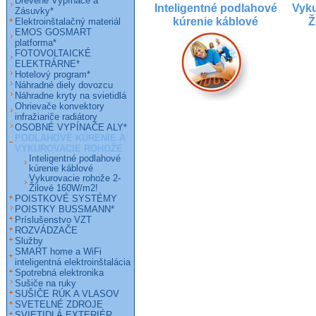
Drevené Vypínače a
Inteligentné podlahové
Vyku
Zásuvky*
kúrenie káblové
Ž
Elektroinštalačný materiál
EMOS GOSMART
platforma*
FOTOVOLTAICKÉ
ELEKTRÁRNE*
Hotelový program*
Náhradné diely dovozcu
Náhradne kryty na svietidlá
Ohrievače konvektory
infražiariče radiátory
OSOBNÉ VYPÍNAČE ALY*
PODLAHOVÉ KÚRENIE A
VYKUROVACIE ROHOŽE
Inteligentné podlahové
kúrenie káblové
Vykurovacie rohože 2-
Žilové 160W/m2!
POISTKOVÉ SYSTÉMY
POISTKY BUSSMANN*
Príslušenstvo VZT
ROZVÁDZAČE
Služby
SMART home a WiFi
inteligentná elektroinštalácia
Spotrebná elektronika
Sušiče na ruky
SUŠIČE RÚK A VLASOV
SVETELNÉ ZDROJE
SVIETIDLÁ EXTERIÉR