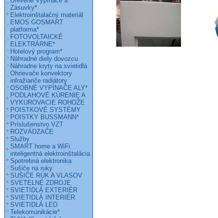
Drevené Vypínače a
Zásuvky*
Elektroinštalačný materiál
EMOS GOSMART
platforma*
FOTOVOLTAICKÉ
ELEKTRÁRNE*
Hotelový program*
Náhradné diely dovozcu
Náhradne kryty na svietidlá
Ohrievače konvektory
infražiariče radiátory
OSOBNÉ VYPÍNAČE ALY*
PODLAHOVÉ KÚRENIE A
VYKUROVACIE ROHOŽE
POISTKOVÉ SYSTÉMY
POISTKY BUSSMANN*
Príslušenstvo VZT
ROZVÁDZAČE
Služby
SMART home a WiFi
inteligentná elektroinštalácia
Spotrebná elektronika
Sušiče na ruky
SUŠIČE RÚK A VLASOV
SVETELNÉ ZDROJE
SVIETIDLÁ EXTERIÉR
SVIETIDLÁ INTERIÉR
SVIETIDLÁ LED
Telekomunikácie*