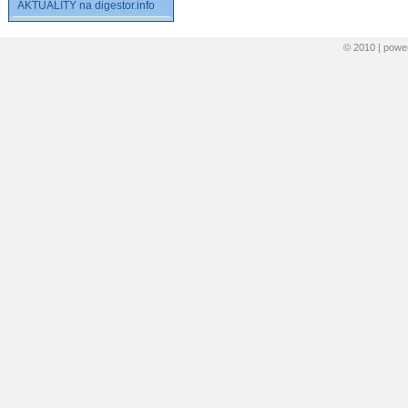
AKTUALITY na digestor.info
© 2010 | pow