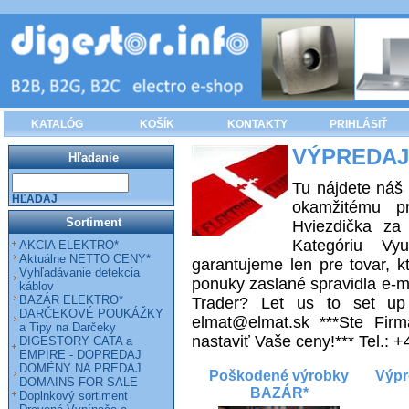
KATALÓG
KOŠÍK
KONTAKTY
PRIHLÁSIŤ
VÝPREDAJ 
Hľadanie
Tu nájdete náš 
HĽADAJ
okamžitému pr
Sortiment
Hviezdička za 
Kategóriu Vyu
AKCIA ELEKTRO*
Aktuálne NETTO CENY*
garantujeme len pre tovar,
Vyhľadávanie detekcia
ponuky zaslané spravidla e-ma
káblov
BAZÁR ELEKTRO*
Trader? Let us to set up 
DARČEKOVÉ POUKÁŽKY
elmat@elmat.sk ***Ste Firma
a Tipy na Darčeky
nastaviť Vaše ceny!*** Tel.:
DIGESTORY CATA a
EMPIRE - DOPREDAJ
DOMÉNY NA PREDAJ
Poškodené výrobky
Výpr
DOMAINS FOR SALE
BAZÁR*
Doplnkový sortiment