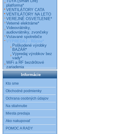
TUYA (Smart Life)
platforma*
VENTILÁTORY CATA
VENTILÁTORY NA LETO
VEREJNÉ OSVETLENIE*
Veterné elektrárne*
Videovrátniky,
audiovrátniky, zvončeky
Vstavané spotrebiče
VÝPREDAJ - Rôzne*
Poškodené výrobky
BAZÁR*
Výpredaj výrobkov bez
vady*
WiFi a RF bezdrôtové
zariadenia
Informácie
Kto sme
Obchodné podmienky
Ochrana osobných údajov
Na stiahnutie
Miesta predaja
Ako nakupovať
POMOC A RADY